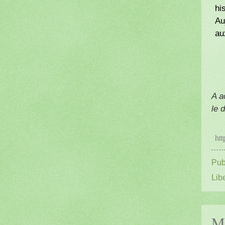
hi
Au
au
A a
le 
htt
Pub
Lib
Ma