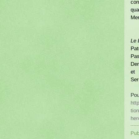
con
qua
Mer
Le 
Pat
Pas
Den
et
Ser
Pou
htt
tio
her
Pub