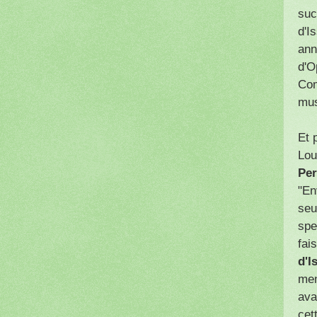
suc
d'I
ann
d'O
Com
mus
Et 
Lou
Per
"En
seu
spe
fai
d'I
men
ava
cet