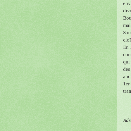
env
div
Bou
mai
Sai
clo
En 
com
qui
des
anc
1er
tra
Adr