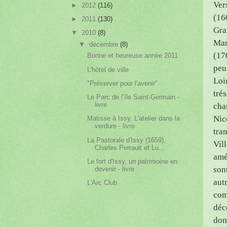
Ver
►
2012
(116)
(16
►
2011
(130)
Gra
▼
2010
(8)
Mar
▼
décembre
(8)
(17
Bonne et heureuse année 2011
peu
L'hôtel de ville
Loi
"Préserver pour l'avenir"
tré
Le Parc de l’île Saint-Germain -
livre
cha
Nic
Matisse à Issy. L'atelier dans la
verdure - livre
tra
La Pastorale d'Issy (1659),
Vil
Charles Perrault et Lu...
amé
Le fort d'Issy, un patrimoine en
son
devenir - livre
aut
L'Arc Club
com
déc
dom