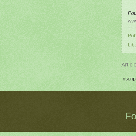
Pou
www
Pub
Lib
Articl
Inscrip
Fo