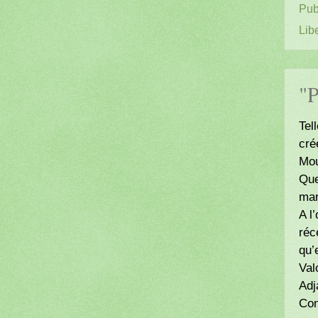
Pub
Lib
"P
Tel
cré
Mou
Que
mar
A l
réc
qu’
Val
Adj
Con