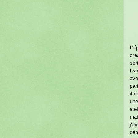
L’é
cré
sér
Iva
ave
par
il 
une
ate
mai
j'a
déb