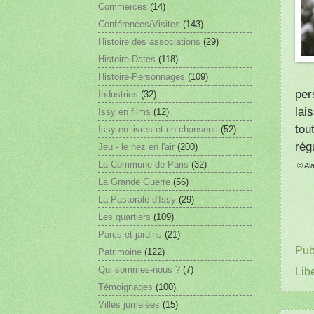
Commerces
(14)
Conférences/Visites
(143)
Histoire des associations
(29)
Histoire-Dates
(118)
Histoire-Personnages
(109)
per
Industries
(32)
lai
Issy en films
(12)
tou
Issy en livres et en chansons
(52)
rég
Jeu - le nez en l'air
(200)
La Commune de Paris
(32)
© Ala
La Grande Guerre
(56)
La Pastorale d'Issy
(29)
Les quartiers
(109)
Parcs et jardins
(21)
Pub
Patrimoine
(122)
Qui sommes-nous ?
(7)
Lib
Témoignages
(100)
Villes jumelées
(15)