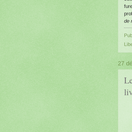
fur
pro
de 
Pub
Lib
27 d
Le
li