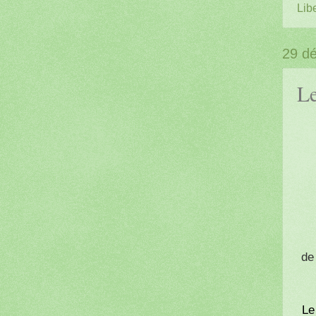
Lib
29 d
Le
de
Le