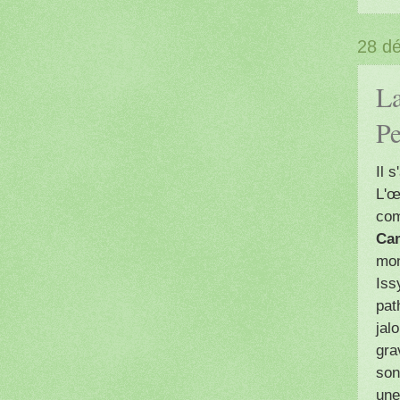
28 d
La
Pe
Il 
L'œ
com
Ca
mon
Iss
pat
jal
gra
son
une