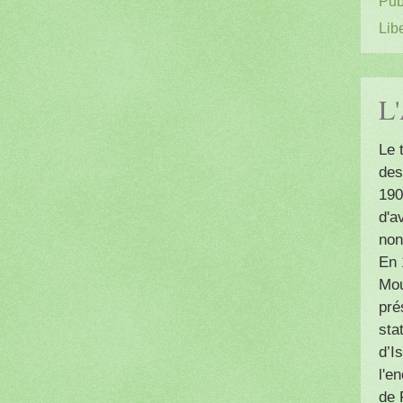
Pub
Lib
L'
Le 
des
190
d'a
non
En 
Mou
pré
sta
d’I
l'e
de 