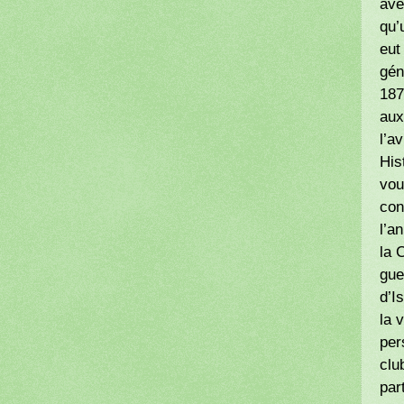
ave
qu’
eut
gén
187
aux
l’a
His
vou
con
l’a
la 
gue
d’I
la 
per
clu
par