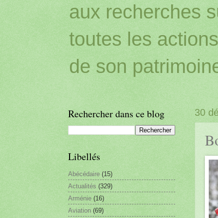
aux recherches sur
toutes les action
de son patrimoin
Rechercher dans ce blog
30 d
Bo
Libellés
Abécédaire
(15)
Actualités
(329)
Arménie
(16)
Aviation
(69)