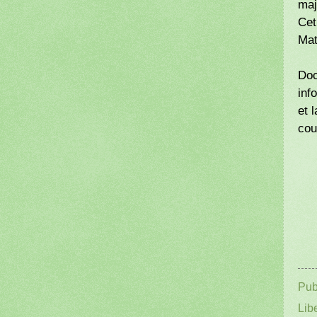
maj
Cet
Mat
Doc
inf
et 
cou
Pub
Lib