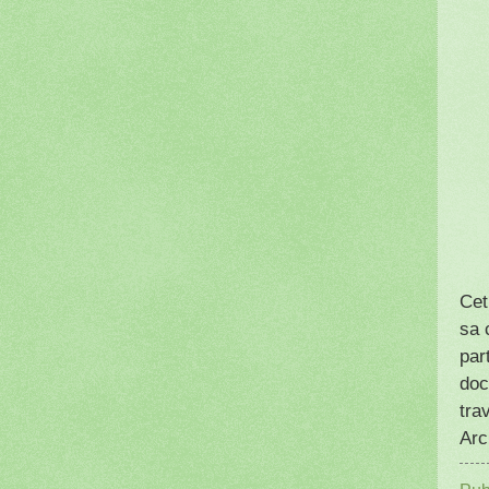
Cet
sa 
par
doc
tra
Arc