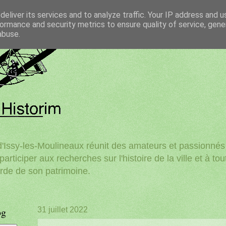
eliver its services and to analyze traffic. Your IP address and 
ormance and security metrics to ensure quality of service, gen
abuse.
'Issy-les-Moulineaux réunit des amateurs et passionnés d
participer aux recherches sur l'histoire de la ville et à to
rde de son patrimoine.
og
31 juillet 2022