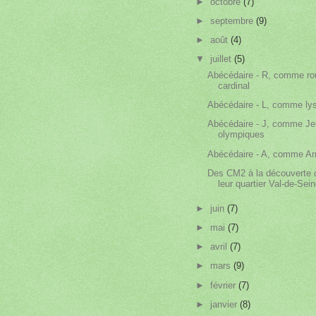
►
octobre
(7)
►
septembre
(9)
►
août
(4)
▼
juillet
(5)
Abécédaire - R, comme ro
cardinal
Abécédaire - L, comme ly
Abécédaire - J, comme J
olympiques
Abécédaire - A, comme A
Des CM2 à la découverte 
leur quartier Val-de-Sei
►
juin
(7)
►
mai
(7)
►
avril
(7)
►
mars
(9)
►
février
(7)
►
janvier
(8)