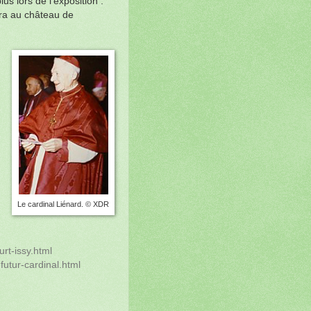
us lors de l'exposition :
dra au château de
Le cardinal Liénard. © XDR
urt-issy.html
futur-cardinal.html