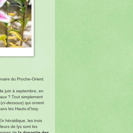
inaire du Proche-Orient.
de juin à septembre, en
neaux ? Tout simplement
 (
ci-dessous
) qui ornent
dans les Hauts-d'Issy.
En héraldique, les trois
fleurs de lys sont les
armes de
la dynastie des