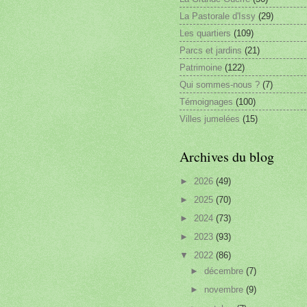
La Pastorale d'Issy
(29)
Les quartiers
(109)
Parcs et jardins
(21)
Patrimoine
(122)
Qui sommes-nous ?
(7)
Témoignages
(100)
Villes jumelées
(15)
Archives du blog
►
2026
(49)
►
2025
(70)
►
2024
(73)
►
2023
(93)
▼
2022
(86)
►
décembre
(7)
►
novembre
(9)