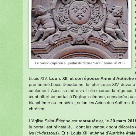
Le blason capétien au portail de l'église Saint-Étienne. © PCB
Louis XIV.
Louis XIII et son épouse Anne d'Autriche
o
prénommé Louis Dieudonné, le futur Louis XIV, devenu 
seulement. Aussi sa mère va-t-elle exercer la régence.
aient offert ce portail à l'église isséenne, consacrée au
blasphème au Ier siècle, selon les Actes des Apôtres. Il 
chrétien.
L'église Saint-Étienne est
restaurée
et,
le 20 mars 201
le portail est réinstallé… dont les vantaux sont décorés 
lys (
ci-dessous
). Et si Louis XIII et Anne d'Autriche étai