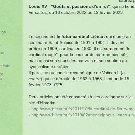
saurez pl
Louis XV - "Goûts et passions d'un roi"
, qui se tien
Versailles, du 18 octobre 2022 au 19 février 2023.
uge
Le second est
le futur cardinal Liénart
qui étudie au
séminaire Saint-Sulpice de 1901 à 1904. Il devient
s
prêtre en 1909, cardinal en 1930. Il est surnommé "le
eux
cardinal rouge", pour la couleur de sa robe bien sûr,
mais aussi son souci des pauvres et son soutien au
rménie
syndicalisme chrétien.
Il participe au concile œcuménique de Vatican II (
ci-
de
ne
contre
) qui se déroule de 1962 à 1965. Il meurt le 15
février 1973.
PCB
Deux articles ont été consacrés à ces cardinaux sur le
site d'Historim :
-
http://www.historim.fr/2011/10/le-cardinal-de-fleury-me
-
http://www.historim.fr/2019/02/monseigneur-lienart-un-