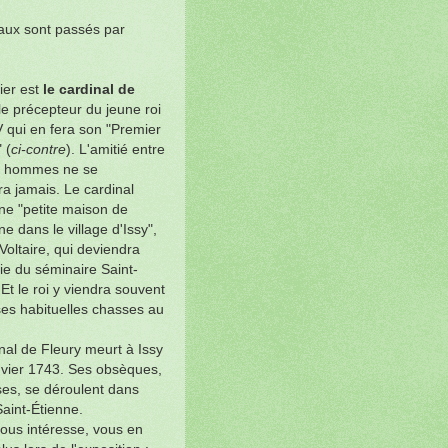
naux sont passés par
er est
le cardinal de
 le précepteur du jeune roi
 qui en fera son "Premier
 (
ci-contre
). L'amitié entre
x hommes ne se
a jamais. Le cardinal
ne "petite maison de
 dans le village d'Issy",
Voltaire, qui deviendra
ie du séminaire Saint-
 Et le roi y viendra souvent
ses habituelles chasses au
nal de Fleury meurt à Issy
nvier 1743. Ses obsèques,
es, se déroulent dans
Saint-Étienne.
vous intéresse, vous en