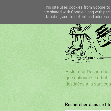
This site uses cookies from Google to d
are shared with Google along with perf
statistics, and to detect and address 
Histoire et Recherche d
que nationale. Le but : 
destinées à la sauvega
Rechercher dans ce bl