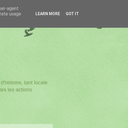
user-agent
erate usage
LEARN MORE
GOT IT
'histoire, tant locale
utes les actions