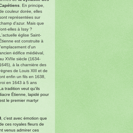
Capétiens
. En principe,
de couleur dorée, elles
sont représentées sur
champ d'azur. Mais que
font-elles à Issy ?
L'actuelle église Saint-
Étienne est construite à
l'emplacement d'un
ancien édifice médiéval,
au XVIIe siècle (1634-
1645), à la charnière des
règnes de Louis XIII et de
nt enfin un fils en 1638,
roi en 1643 à 5 ans
La tradition veut qu'ils
 diacre Étienne, lapidé pour
est le premier martyr
8
, c'est avec émotion que
de ces royales fleurs de
ent
venus
admirer ces