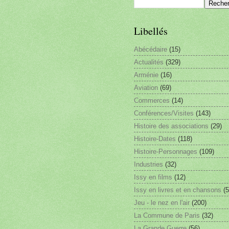
Libellés
Abécédaire
(15)
Actualités
(329)
Arménie
(16)
Aviation
(69)
Commerces
(14)
Conférences/Visites
(143)
Histoire des associations
(29)
Histoire-Dates
(118)
Histoire-Personnages
(109)
Industries
(32)
Issy en films
(12)
Issy en livres et en chansons
(5
Jeu - le nez en l'air
(200)
La Commune de Paris
(32)
La Grande Guerre
(56)