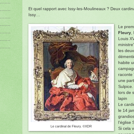
Et quel rapport avec Issy-les-Moulineaux ? Deux cardi
Issy…
Le premi
Fleury
,
Louis XV
ministre"
les deu
démentir
habite u
campagne
raconte 
une part
Sulpice.
lors de 
lapin
Le cardi
le 14 ja
grandios
l'église 
Le cardinal de Fleury. ©XDR
Si cela 