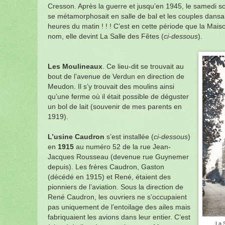
Cresson. Après la guerre et jusqu’en 1945, le samedi soi
se métamorphosait en salle de bal et les couples dansai
heures du matin ! ! ! C’est en cette période que la Ma
nom, elle devint La Salle des Fêtes (
ci-dessous
).
Les Moulineaux
. Ce lieu-dit se trouvait au
bout de l’avenue de Verdun en direction de
Meudon. Il s’y trouvait des moulins ainsi
qu’une ferme où il était possible de déguster
un bol de lait (souvenir de mes parents en
1919).
L’usine Caudron
s’est installée (
ci-dessous
)
en
1915
au numéro 52 de la rue Jean-
Jacques Rousseau (devenue rue Guynemer
depuis). Les frères Caudron, Gaston
(décédé en 1915) et René, étaient des
pionniers de l’aviation. Sous la direction de
René Caudron, les ouvriers ne s’occupaient
pas uniquement de l’entoilage des ailes mais
fabriquaient les avions dans leur entier. C’est
La S