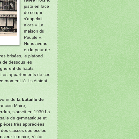
l’allée Hoche,
juste en face
de ce qui
s’appelait
alors « La
maison du
Peuple ».
Nous avons
eu la peur de
tres brisées, le plafond
ie de dessous les
ignèrent de hauts
. Les appartements de ces
e moment-là. Ils étaient
uvenir de
la bataille de
’ancien Maire,
rdun, s’ouvrit en 1930 La
 salle de gymnastique et
 pièces très appréciées
es des classes des écoles
sieur le maire, Victor