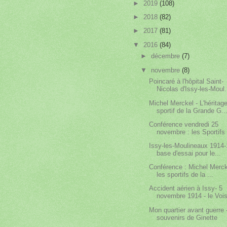
►
2019
(108)
►
2018
(82)
►
2017
(81)
▼
2016
(84)
►
décembre
(7)
▼
novembre
(8)
Poincaré à l'hôpital Saint-
Nicolas d'Issy-les-Moul.
Michel Merckel - L'héritag
sportif de la Grande G..
Conférence vendredi 25
novembre : les Sportifs 
Issy-les-Moulineaux 1914-
base d'essai pour le...
Conférence : Michel Merck
les sportifs de la ...
Accident aérien à Issy- 5
novembre 1914 - le Voisi
Mon quartier avant guerre 
souvenirs de Ginette