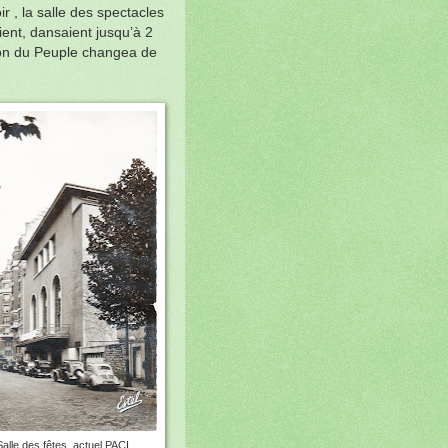
r , la salle des spectacles
ent, dansaient jusqu’à 2
ison du Peuple changea de
alle des fêtes, actuel PACI.