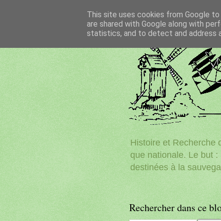
This site uses cookies from Google to d
are shared with Google along with perf
statistics, and to detect and address 
Histoire et Recherche d
que nationale. Le but : 
destinées à la sauvega
Rechercher dans ce bl