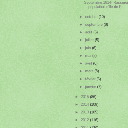
Septembre 1914- Rassurer
population d'Ile-de-Fr...
►
octobre
(10)
►
septembre
(8)
►
août
(5)
►
juillet
(5)
►
juin
(6)
►
mai
(8)
►
avril
(6)
►
mars
(8)
►
février
(6)
►
janvier
(7)
►
2015
(86)
►
2014
(109)
►
2013
(105)
►
2012
(116)
►
2011
(130)