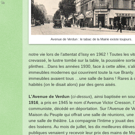
 la
Avenue de Verdun : le tabac de la Mairie existe toujours.
notre vie lors de l’attentat d’Issy en 1962 ! Toutes les vi
crevassé, le lustre tombé sur la table, la poussière sort
plinthes…Dans les années 1930, face à cette allée, s’al
immeubles modernes qui couvrirent toute la rue Branly
immeubles avaient tous …une salle de bains ! Rares à c
habités (on le disait alors) par des gens aisés.
L’Avenue de Verdun
(
ci-dessus
), ainsi baptisée en so
1916
, a pris en 1945 le nom d’Avenue Victor Cresson, l
communiste, décédé en déportation. Sur l’Avenue de Ve
Maison du Peuple qui offrait une salle de réunions, une
une salle de théâtre. La compagnie l’Intime y jouait des
des Isséens. Au mois de juillet, les dix meilleures élèv
publiques venaient y recevoir leur prix des mains de Mon