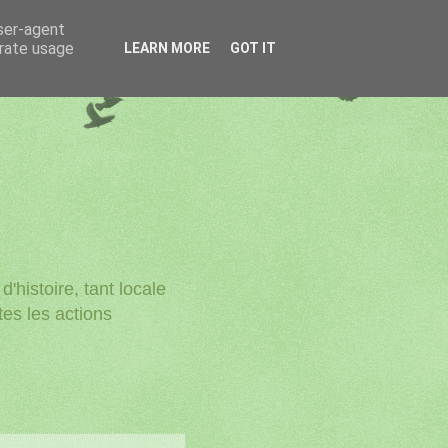
user-agent
erate usage
LEARN MORE
GOT IT
'histoire, tant locale
utes les actions