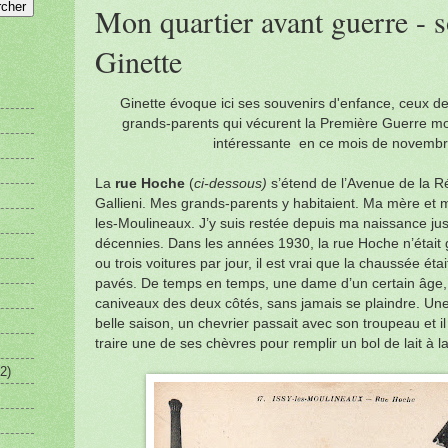
Mon quartier avant guerre - 
Ginette
Ginette évoque ici ses souvenirs d'enfance, ceux de
grands-parents
qui vécurent la Première Guerre m
intéressante
en ce mois de novembr
La
rue Hoche
(
ci-dessous)
s’étend de l’Avenue de la R
Gallieni. Mes grands-parents y habitaient. Ma mère et
les-Moulineaux. J’y suis restée depuis ma naissance jus
décennies. Dans les années 1930, la rue Hoche n’était
ou trois voitures par jour, il est vrai que la chaussée éta
pavés. De temps en temps, une dame d’un certain âge, 
caniveaux des deux côtés, sans jamais se plaindre. Une 
belle saison, un chevrier passait avec son troupeau et il 
traire une de ses chèvres pour remplir un bol de lait à 
2)