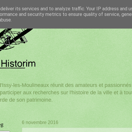
eliver its services and to analyze traffic. Your IP address and 
ormance and security metrics to ensure quality of service, gen
abuse.
'Issy-les-Moulineaux réunit des amateurs et passionnés d
participer aux recherches sur l'histoire de la ville et à to
rde de son patrimoine.
og
6 novembre 2016