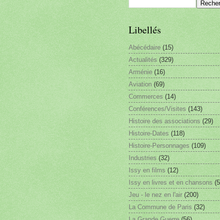
Libellés
Abécédaire
(15)
Actualités
(329)
Arménie
(16)
Aviation
(69)
Commerces
(14)
Conférences/Visites
(143)
Histoire des associations
(29)
Histoire-Dates
(118)
Histoire-Personnages
(109)
Industries
(32)
Issy en films
(12)
Issy en livres et en chansons
(5
Jeu - le nez en l'air
(200)
La Commune de Paris
(32)
La Grande Guerre
(56)