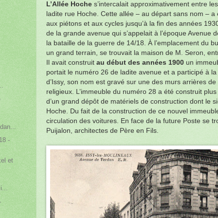
L’Allée Hoche
s’intercalait approximativement entre l
ladite rue Hoche. Cette allée – au départ sans nom – 
aux piétons et aux cycles jusqu’à la fin des années 1930
de la grande avenue qui s’appelait à l’époque Avenue 
la bataille de la guerre de 14/18. À l’emplacement du b
un grand terrain, se trouvait la maison de M. Seron, e
Il avait construit
au début des années 1900
un immeubl
portait le numéro 26 de ladite avenue et a participé à l
d’Issy, son nom est gravé sur une des murs arrières de l
..
religieux. L’immeuble du numéro 28 a été construit plus
e
d’un grand dépôt de matériels de construction dont le si
.
Hoche. Du fait de la construction de ce nouvel immeuble,
circulation des voitures. En face de la future Poste se t
dan...
Puijalon, architectes de Père en Fils.
18 -
el et
...
-