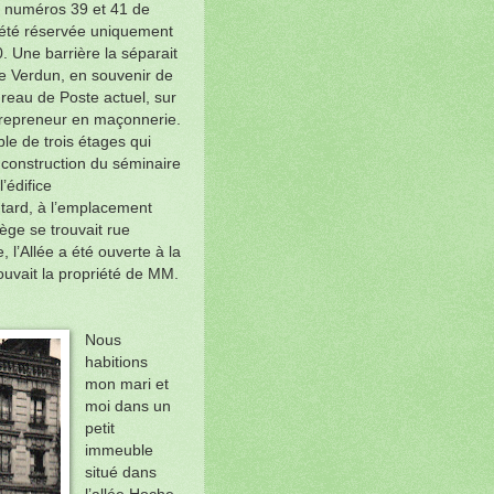
es numéros 39 et 41 de
a été réservée uniquement
. Une barrière la séparait
de Verdun, en souvenir de
ureau de Poste actuel, sur
ntrepreneur en maçonnerie.
e de trois étages qui
a construction du séminaire
’édifice
 tard, à l’emplacement
ège se trouvait rue
 l’Allée a été ouverte à la
rouvait la propriété de MM.
Nous
habitions
mon mari et
moi dans un
petit
immeuble
situé dans