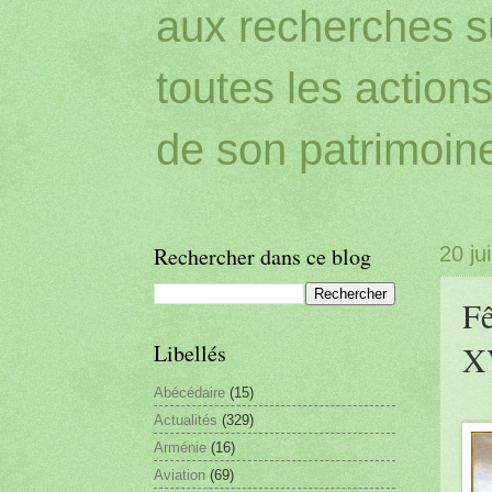
aux recherches sur
toutes les action
de son patrimoin
Rechercher dans ce blog
20 ju
Fê
XV
Libellés
Abécédaire
(15)
Actualités
(329)
Arménie
(16)
Aviation
(69)