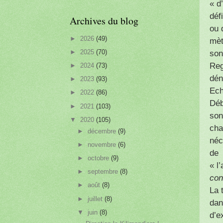
« d
déf
Archives du blog
ou 
►
2026
(49)
mèt
►
2025
(70)
son
Reg
►
2024
(73)
dén
►
2023
(93)
Ech
►
2022
(86)
Déb
►
2021
(103)
son
▼
2020
(105)
cha
►
décembre
(9)
néc
►
novembre
(6)
de
►
octobre
(9)
« l
►
septembre
(8)
con
►
août
(8)
La 
►
juillet
(8)
dan
▼
juin
(8)
d’e