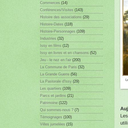
Commerces
(14)
Conférences/Visites
(143)
Histoire des associations
(29)
Histoire-Dates
(118)
Histoire-Personnages
(109)
Industries
(32)
Issy en films
(12)
Issy en livres et en chansons
(52)
Jeu - le nez en l'air
(200)
La Commune de Paris
(32)
La Grande Guerre
(56)
L
La Pastorale d'Issy
(29)
Les quartiers
(109)
Parcs et jardins
(21)
Patrimoine
(122)
Auj
Qui sommes-nous ?
(7)
Les
Témoignages
(100)
uti
Villes jumelées
(15)