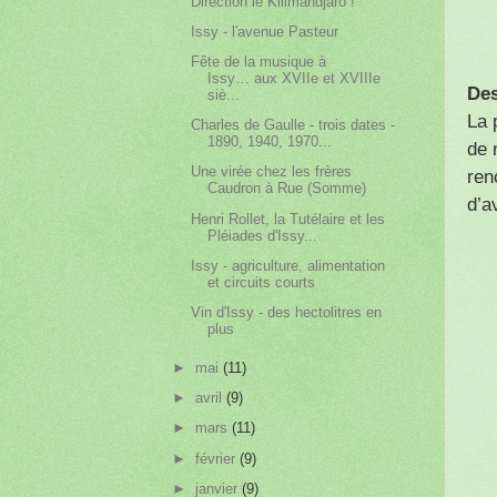
Direction le Kilimandjaro !
Issy - l'avenue Pasteur
Fête de la musique à
Issy… aux XVIIe et XVIIIe
De
siè...
La 
Charles de Gaulle - trois dates -
1890, 1940, 1970...
de 
Une virée chez les frères
ren
Caudron à Rue (Somme)
d’a
Henri Rollet, la Tutélaire et les
Pléiades d'Issy...
Issy - agriculture, alimentation
et circuits courts
Vin d'Issy - des hectolitres en
plus
►
mai
(11)
►
avril
(9)
►
mars
(11)
►
février
(9)
►
janvier
(9)