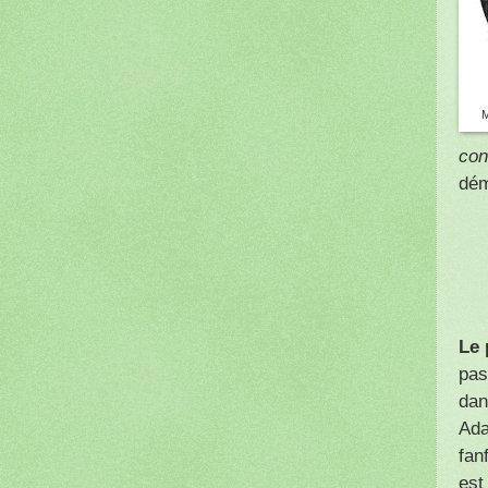
M
con
dém
Le 
pas
dan
Ada
fan
est