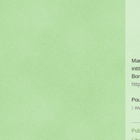
Mar
int
Bo
htt
Pou
:
ww
Pub
Libe