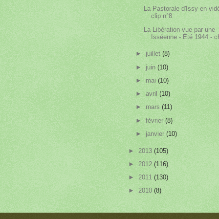
La Pastorale d'Issy en vid
clip n°8
La Libération vue par une
Isséenne - Été 1944 - ch
►
juillet
(8)
►
juin
(10)
►
mai
(10)
►
avril
(10)
►
mars
(11)
►
février
(8)
►
janvier
(10)
►
2013
(105)
►
2012
(116)
►
2011
(130)
►
2010
(8)