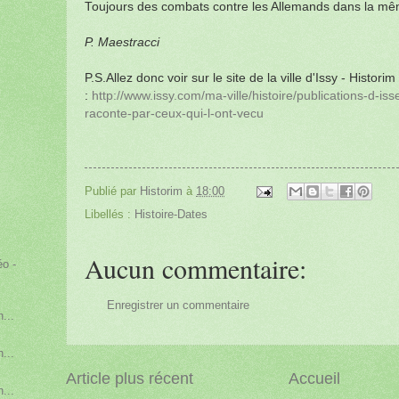
Toujours des combats contre les Allemands dans la m
P. Maestracci
P.S.Allez donc voir sur le site de la ville d'Issy - Histor
:
http://www.issy.com/ma-ville/histoire/publications-d-isse
raconte-par-ceux-qui-l-ont-vecu
Publié par
Historim
à
18:00
Libellés :
Histoire-Dates
Aucun commentaire:
éo -
Enregistrer un commentaire
...
...
Article plus récent
Accueil
...