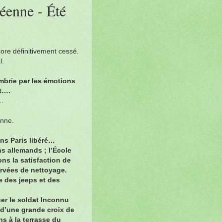
éenne - Été
ore définitivement cessé.
l.
mbrie par les émotions
nt….
..
enne.
ns Paris libéré…
s allemands ; l’École
ons la satisfaction de
orvées de nettoyage.
e des jeeps et des
uer le soldat Inconnu
, d’une grande croix de
s à la terrasse du