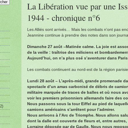
La Libération vue par une Iss
1944 - chronique n°6
Les Alliés sont arrivés… Mais les combats n'ont pas enc
Jeannine continue à prendre des notes dans son journa
Dimanche 27 août –Matinée calme. La joie est asso
de la veille : traîtrise des miliciens et bombardeme
Aujourd’hui, on n’a plus osé s’aventurer dans Paris
Les combats continuent au nord-est de la région parisi
Lundi 28 août – L’après-midi, grande promenade da
spectacle d’un amas carbonisé de débris de camion
militaire marquée de traces de balles et où nous av
voir les premiers prisonniers allemands faire des c
Nous passons sous la tour Eiffel au pied de laquell
2)
camions américains s’arrêtent pour l’admirer.
Nous arrivons à l’Arc de Triomphe. Nous allons sal
dont la dalle est couverte de fleurs et, entre autres
Lorraine déposée par de Gaulle. Nous nous reposon