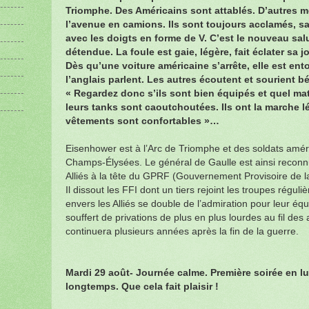
Triomphe. Des Américains sont attablés. D’autres 
l’avenue en camions. Ils sont toujours acclamés, sa
avec les doigts en forme de V. C’est le nouveau sal
détendue. La foule est gaie, légère, fait éclater sa j
Dès qu’une voiture américaine s’arrête, elle est en
l’anglais parlent. Les autres écoutent et sourient
« Regardez donc s’ils sont bien équipés et quel ma
leurs tanks sont caoutchoutées. Ils ont la marche 
vêtements sont confortables »…
Eisenhower est à l’Arc de Triomphe et des soldats améric
Champs-Élysées. Le général de Gaulle est ainsi reconnu 
Alliés à la tête du GPRF (Gouvernement Provisoire de l
Il dissout les FFI dont un tiers rejoint les troupes régul
envers les Alliés se double de l’admiration pour leur é
souffert de privations de plus en plus lourdes au fil de
continuera plusieurs années après la fin de la guerre.
Mardi 29 août- Journée calme. Première soirée en l
longtemps. Que cela fait plaisir !