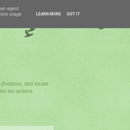
user-agent
erate usage
LEARN MORE
GOT IT
'histoire, tant locale
utes les actions