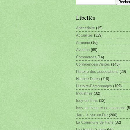
Libellés
Abécédaire
(15)
Actualités
(329)
Arménie
(16)
Aviation
(69)
Commerces
(14)
Conférences/Visites
(143)
Histoire des associations
(29)
Histoire-Dates
(118)
Histoire-Personnages
(109)
Industries
(32)
Issy en films
(12)
Issy en livres et en chansons
(5
Jeu - le nez en l'air
(200)
La Commune de Paris
(32)
La Grande Guerre
(56)