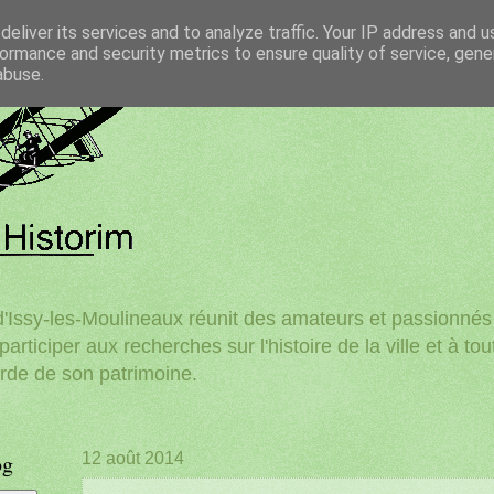
eliver its services and to analyze traffic. Your IP address and 
ormance and security metrics to ensure quality of service, gen
abuse.
'Issy-les-Moulineaux réunit des amateurs et passionnés d
participer aux recherches sur l'histoire de la ville et à to
rde de son patrimoine.
og
12 août 2014