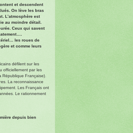
montent et descendent
lués. On lève les bras
ut. L’atmosphère est
oie au moindre détail.
tourée. Ceux qui savent
 béatement….
tériel… les roues de
légère et comme leurs
ains défilent sur les
officiellement par les
a République Française).
ières. La reconnaissance
quipement. Les Français ont
s années. Le rationnement
umière depuis bien