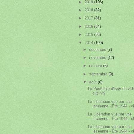
►
2019
(108)
►
2018
(82)
►
2017
(81)
►
2016
(84)
►
2015
(86)
▼
2014
(109)
►
décembre
(7)
►
novembre
(12)
►
octobre
(8)
►
septembre
(9)
▼
août
(6)
La Pastorale d'Issy en vid
clip n°9
La Libération vue par une
Isséenne - Été 1944 - ch
La Libération vue par une
Isséenne - Été 1944 - ch
La Libération vue par une
Isséenne - Été 1944 - ch