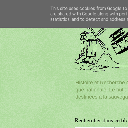
This site uses cookies from Google to d
are shared with Google along with perf
statistics, and to detect and address 
Histoire et Recherche d
que nationale. Le but : 
destinées à la sauvega
Rechercher dans ce bl