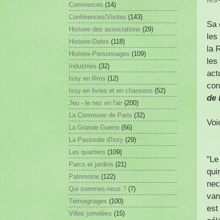
Commerces
(14)
Conférences/Visites
(143)
Sa 
Histoire des associations
(29)
les
Histoire-Dates
(118)
la 
Histoire-Personnages
(109)
les
Industries
(32)
act
Issy en films
(12)
con
Issy en livres et en chansons
(52)
de 
Jeu - le nez en l'air
(200)
La Commune de Paris
(32)
Voi
La Grande Guerre
(56)
La Pastorale d'Issy
(29)
Les quartiers
(109)
"Le
Parcs et jardins
(21)
qui
Patrimoine
(122)
nec
Qui sommes-nous ?
(7)
van
Témoignages
(100)
est
Villes jumelées
(15)