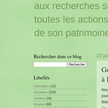
aux recherches sur
toutes les action
de son patrimoin
Rechercher dans ce blog
23 ju
Ge
à 
Libellés
Abécédaire
(15)
Nou
Actualités
(329)
jou
Arménie
(16)
bla
Aviation
(69)
les