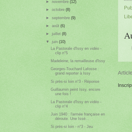
►
novembre
(12)
Pub
►
octobre
(8)
Lib
►
septembre
(9)
►
août
(6)
A
►
juillet
(8)
▼
juin
(10)
La Pastorale d'Issy en vidéo -
clip n°5
Madeleine, la remailleuse d'Issy
Georges-Touchard Lafosse :
Articl
grand reporter à Issy
Si près-si loin n°3 - Réponse
Inscrip
Guillaumin peint Issy, encore
une fois !
La Pastorale d'Issy en vidéo -
clip n°4
Juin 1940 : l'armée française en
déroute. Une Issé...
Si près-si loin - n°3 - Jeu