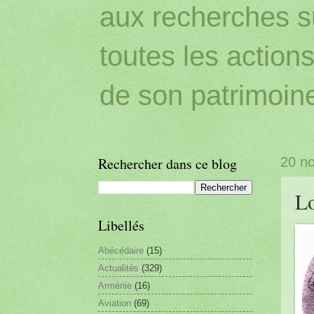
aux recherches sur
toutes les action
de son patrimoin
Rechercher dans ce blog
20 n
Lo
Libellés
Abécédaire
(15)
Actualités
(329)
Arménie
(16)
Aviation
(69)