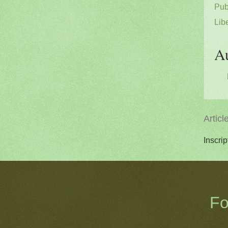
Pub
Lib
A
Articl
Inscrip
Fo