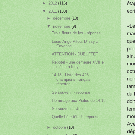
éta
►
2012
(116)
écri
▼
2011
(130)
►
décembre
(13)
«Le
▼
novembre
(9)
mar
Trois fleurs de lys - réponse
que
Louis-Ange Pitou. D'Issy à
Cayenne
poi
ATTENTION - DUBUFFET
sin
Repotel - une demeure XVIIIe
mon
siècle à Issy
cot
14-18 - Liste des 426
noi
champions français
répertori...
tam
Se souvenir - réponse
du 
Hommage aux Poilus de 14-18
doi
tem
Se souvenir - Jeu
mon
Quelle bête tête ! - réponse
Ave
►
octobre
(10)
dé