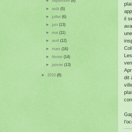
►
septembre
(8)
pla
►
août
(5)
app
►
juillet
(6)
il 
►
juin
(13)
ava
►
mai
(11)
une
ins
►
avril
(12)
Col
►
mars
(16)
Les
►
février
(14)
ven
►
janvier
(13)
Apr
►
2010
(8)
dit
vil
plai
con
Gag
l'o