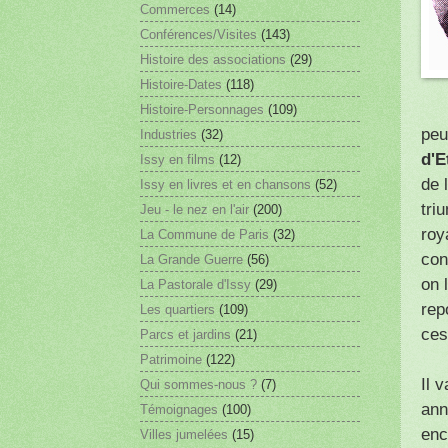
Commerces
(14)
Conférences/Visites
(143)
Histoire des associations
(29)
Histoire-Dates
(118)
Histoire-Personnages
(109)
peu
Industries
(32)
d'E
Issy en films
(12)
de 
Issy en livres et en chansons
(52)
tri
Jeu - le nez en l'air
(200)
roy
La Commune de Paris
(32)
con
La Grande Guerre
(56)
on 
La Pastorale d'Issy
(29)
rep
Les quartiers
(109)
ces
Parcs et jardins
(21)
Patrimoine
(122)
Il 
Qui sommes-nous ?
(7)
ann
Témoignages
(100)
enc
Villes jumelées
(15)