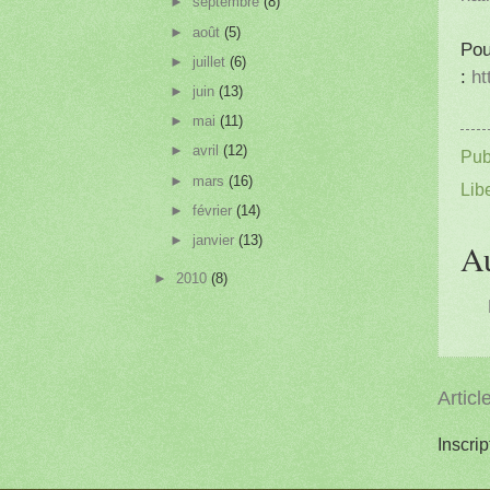
►
septembre
(8)
►
août
(5)
Pou
►
juillet
(6)
:
ht
►
juin
(13)
►
mai
(11)
►
avril
(12)
Pub
►
mars
(16)
Libe
►
février
(14)
►
janvier
(13)
A
►
2010
(8)
Articl
Inscrip