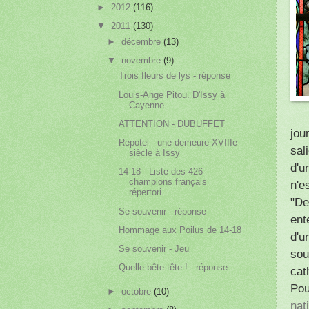
►
2012
(116)
▼
2011
(130)
►
décembre
(13)
▼
novembre
(9)
Trois fleurs de lys - réponse
Louis-Ange Pitou. D'Issy à
Cayenne
ATTENTION - DUBUFFET
jou
Repotel - une demeure XVIIIe
sal
siècle à Issy
d'u
14-18 - Liste des 426
champions français
n'e
répertori...
"De
Se souvenir - réponse
ent
Hommage aux Poilus de 14-18
d'u
Se souvenir - Jeu
sou
Quelle bête tête ! - réponse
cat
Pou
►
octobre
(10)
nat