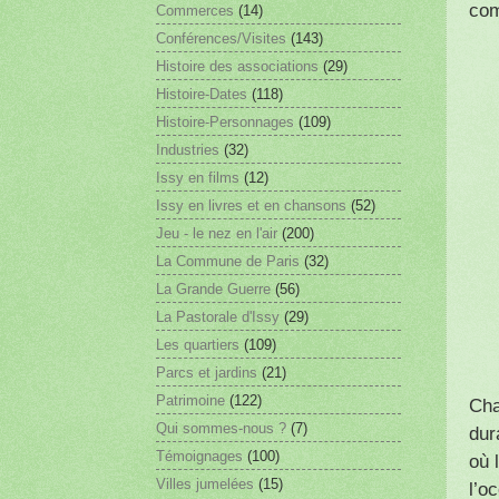
com
Commerces
(14)
Conférences/Visites
(143)
Histoire des associations
(29)
Histoire-Dates
(118)
Histoire-Personnages
(109)
Industries
(32)
Issy en films
(12)
Issy en livres et en chansons
(52)
Jeu - le nez en l'air
(200)
La Commune de Paris
(32)
La Grande Guerre
(56)
La Pastorale d'Issy
(29)
Les quartiers
(109)
Parcs et jardins
(21)
Patrimoine
(122)
Cha
Qui sommes-nous ?
(7)
dur
Témoignages
(100)
où 
Villes jumelées
(15)
l’o