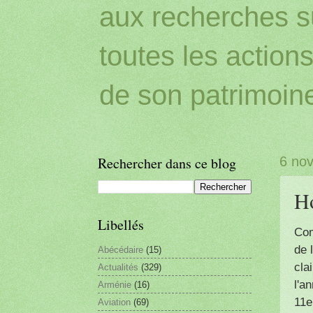
aux recherches sur
toutes les action
de son patrimoin
Rechercher dans ce blog
6 no
H
Libellés
Com
de 
Abécédaire
(15)
cla
Actualités
(329)
l'a
Arménie
(16)
11e
Aviation
(69)