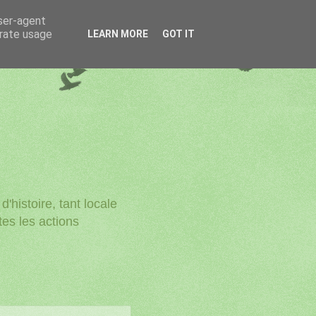
user-agent
erate usage
LEARN MORE
GOT IT
'histoire, tant locale
utes les actions