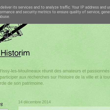
eliver its services and to analyze traffic. Your IP address and 
ormance and security metrics to ensure quality of service, gen
abuse.
'Issy-les-Moulineaux réunit des amateurs et passionnés d
participer aux recherches sur l'histoire de la ville et à to
rde de son patrimoine.
og
14 décembre 2014