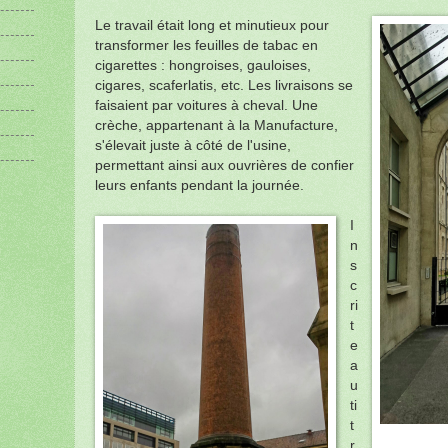
Le travail était long et minutieux pour
transformer les feuilles de tabac en
cigarettes : hongroises, gauloises,
cigares, scaferlatis, etc. Les livraisons se
faisaient par voitures à cheval. Une
crèche, appartenant à la Manufacture,
s'élevait juste à côté de l'usine,
permettant ainsi aux ouvrières de confier
leurs enfants pendant la journée.
I
n
s
c
ri
t
e
a
u
ti
t
r