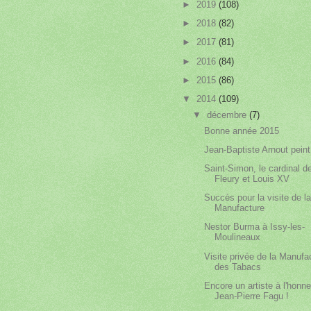
►
2019
(108)
►
2018
(82)
►
2017
(81)
►
2016
(84)
►
2015
(86)
▼
2014
(109)
▼
décembre
(7)
Bonne année 2015
Jean-Baptiste Arnout peint
Saint-Simon, le cardinal d
Fleury et Louis XV
Succès pour la visite de l
Manufacture
Nestor Burma à Issy-les-
Moulineaux
Visite privée de la Manufa
des Tabacs
Encore un artiste à l'honne
Jean-Pierre Fagu !