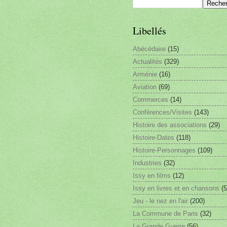
Libellés
Abécédaire
(15)
Actualités
(329)
Arménie
(16)
Aviation
(69)
Commerces
(14)
Conférences/Visites
(143)
Histoire des associations
(29)
Histoire-Dates
(118)
Histoire-Personnages
(109)
Industries
(32)
Issy en films
(12)
Issy en livres et en chansons
(5
Jeu - le nez en l'air
(200)
La Commune de Paris
(32)
La Grande Guerre
(56)