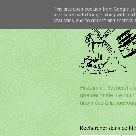
This site uses cookies from Google to d
are shared with Google along with perf
statistics, and to detect and address 
Histoire et Recherche d
que nationale. Le but : 
destinées à la sauvega
Rechercher dans ce bl