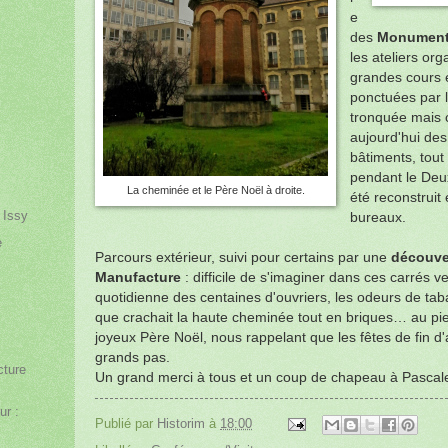
e
des
Monuments
les ateliers or
grandes cours é
ponctuées par 
tronquée mais c
aujourd'hui de
bâtiments, tou
pendant le Deu
La cheminée et le Père Noël à droite.
été reconstruit
 Issy
bureaux.
e
Parcours extérieur, suivi pour certains par une
découver
Manufacture
: difficile de s'imaginer dans ces carrés ve
a
quotidienne des centaines d'ouvriers, les odeurs de tab
que crachait la haute cheminée tout en briques… au pie
joyeux Père Noël, nous rappelant que les fêtes de fin 
grands pas.
cture
Un grand merci à tous et un coup de chapeau à Pascal
ur :
Publié par
Historim
à
18:00