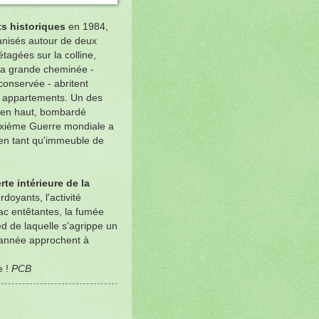
 historiques
en 1984,
ganisés autour de deux
tagées sur la colline,
la grande cheminée -
onservée - abritent
s appartements. Un des
t en haut, bombardé
xième Guerre mondiale a
 en tant qu'immeuble de
te intérieure de la
rdoyants, l'activité
ac entêtantes, la fumée
d de laquelle s'agrippe un
d'année approchent à
e !
PCB