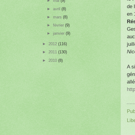
►
mai
(9)
de 
►
avril
(8)
en 
►
mars
(8)
Rés
►
février
(9)
Ges
►
janvier
(9)
auc
juil
►
2012
(116)
Nic
►
2011
(130)
►
2010
(8)
A s
gén
all
htt
Pub
Lib