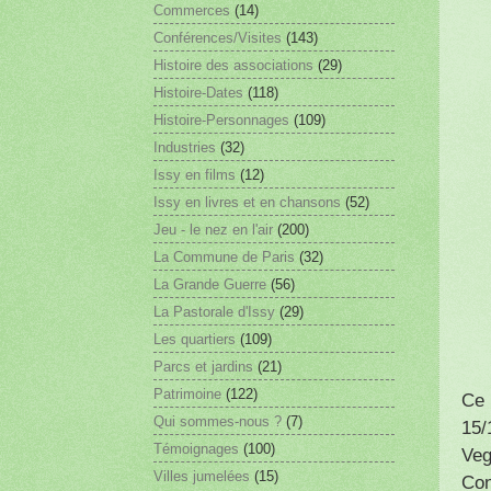
Commerces
(14)
Conférences/Visites
(143)
Histoire des associations
(29)
Histoire-Dates
(118)
Histoire-Personnages
(109)
Industries
(32)
Issy en films
(12)
Issy en livres et en chansons
(52)
Jeu - le nez en l'air
(200)
La Commune de Paris
(32)
La Grande Guerre
(56)
La Pastorale d'Issy
(29)
Les quartiers
(109)
Parcs et jardins
(21)
Patrimoine
(122)
Ce 
Qui sommes-nous ?
(7)
15/
Témoignages
(100)
Veg
Villes jumelées
(15)
Con