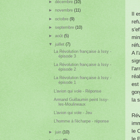
►
décembre
(10)
►
novembre
(11)
Il 
►
octobre
(9)
ref
►
septembre
(10)
s'e
►
août
(5)
min
▼
juillet
(7)
réf
La Révolution française à Issy -
A l
épisode 3
sig
La Révolution française à Issy -
l'a
épisode 2
réa
La Révolution française à Issy -
épisode 1
est
L'avion qui vole - Réponse
gor
la 
Armand Guillaumin peint Issy-
les-Moulineaux
L'avion qui vole - Jeu
Rév
L'homme à l'écharpe - réponse
imm
le 
►
juin
(10)
le 