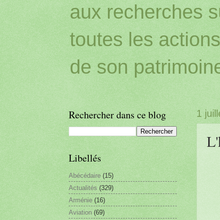
aux recherches sur
toutes les action
de son patrimoin
Rechercher dans ce blog
1 juil
L'
Libellés
Abécédaire
(15)
Actualités
(329)
Arménie
(16)
Aviation
(69)