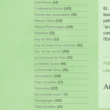
Commerces
(14)
Et,
Conférences/Visites
(143)
bou
Histoire des associations
(29)
jui
Histoire-Dates
(118)
"ac
Histoire-Personnages
(109)
con
Industries
(32)
l'E
Issy en films
(12)
Issy en livres et en chansons
(52)
Jeu - le nez en l'air
(200)
La Commune de Paris
(32)
Pub
La Grande Guerre
(56)
La Pastorale d'Issy
(29)
Lib
Les quartiers
(109)
Parcs et jardins
(21)
A
Patrimoine
(122)
Qui sommes-nous ?
(7)
Témoignages
(100)
Villes jumelées
(15)