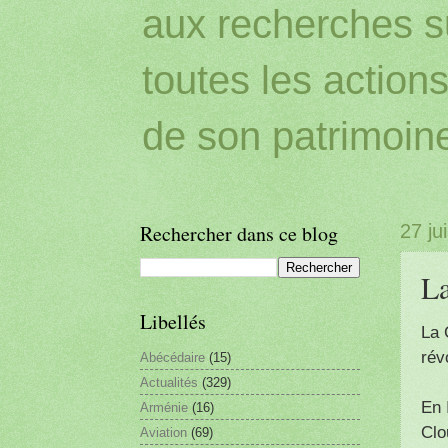
aux recherches sur
toutes les action
de son patrimoin
Rechercher dans ce blog
27 ju
La
Libellés
La 
rév
Abécédaire
(15)
Actualités
(329)
En 
Arménie
(16)
Clo
Aviation
(69)