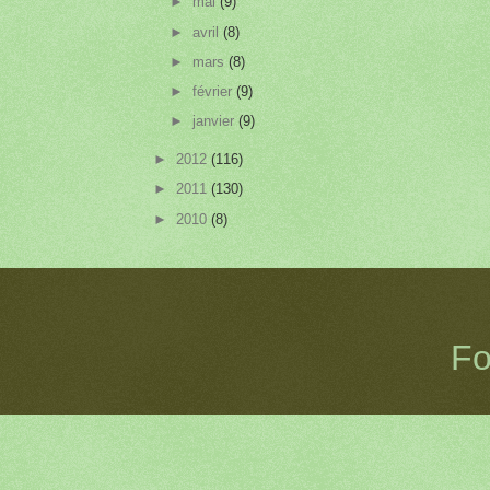
►
mai
(9)
►
avril
(8)
►
mars
(8)
►
février
(9)
►
janvier
(9)
►
2012
(116)
►
2011
(130)
►
2010
(8)
Fo