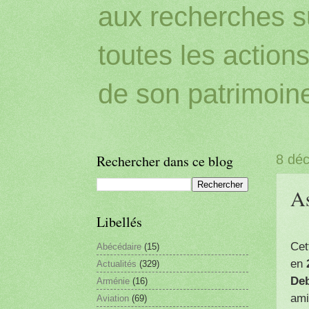
aux recherches sur
toutes les action
de son patrimoin
Rechercher dans ce blog
8 dé
As
Libellés
Cet
Abécédaire
(15)
en
Actualités
(329)
Deb
Arménie
(16)
ami
Aviation
(69)