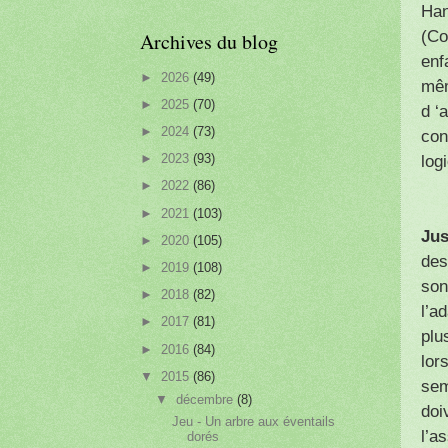
Han
(Co
Archives du blog
enf
►
2026
(49)
mêm
►
2025
(70)
d ‘
►
2024
(73)
con
►
2023
(93)
log
►
2022
(86)
►
2021
(103)
Jus
►
2020
(105)
des
►
2019
(108)
son
►
2018
(82)
l’a
►
2017
(81)
plu
►
2016
(84)
lor
▼
2015
(86)
sem
▼
décembre
(8)
doi
Jeu - Un arbre aux éventails
l’a
dorés