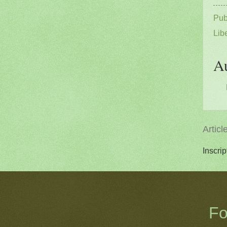
Pub
Lib
A
Articl
Inscrip
Fo