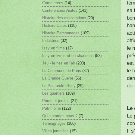
tém
Commerces
(14)
sa 
Conférences/Visites
(143)
bon
Histoire des associations
(29)
han
Histoire-Dates
(118)
act
Histoire-Personnages
(109)
aff
Industries
(32)
le 
Issy en films
(12)
pré
Issy en livres et en chansons
(52)
es
Jeu - le nez en l'air
(200)
le 
La Commune de Paris
(32)
der
La Grande Guerre
(56)
der
La Pastorale d'Issy
(29)
Les quartiers
(109)
Parcs et jardins
(21)
Le 
Patrimoine
(122)
Le 
Qui sommes-nous ?
(7)
com
Témoignages
(100)
Il 
Villes jumelées
(15)