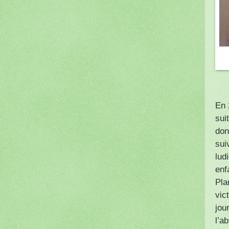
En 
sui
don
sui
lud
enf
Pla
vic
jou
l’a