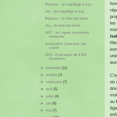
fon
Réponse - un coquillage à Issy
rép
Jeu - Un coquillage à Issy
pro
Réponse - Un bien bel olivier
les
Jeu - Un bien bel olivier
moi
1427 - les vignes issséennes
Isa
menacées
fil
Association Juste pour son
sourire
eur
1915 - Evacuation de 4 000
une
Arméniens
aux
►
novembre
(11)
C’e
►
octobre
(7)
où 
►
septembre
(7)
dos
►
août
(5)
mul
►
juillet
(4)
au
8
►
juin
(8)
éga
►
mai
(7)
enf