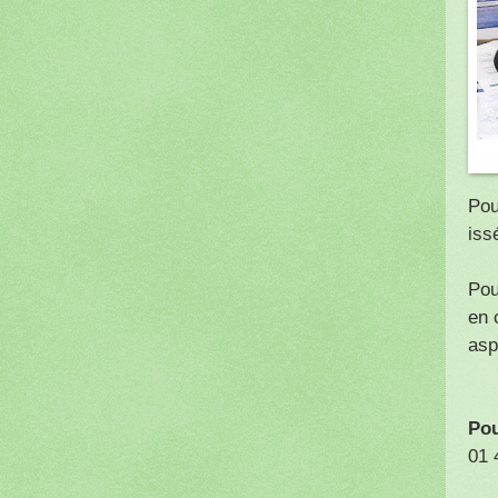
Pou
iss
Pou
en 
asp
Pou
01 