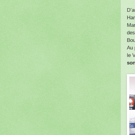
D’a
Han
Mar
des
Bou
Au 
le 
son