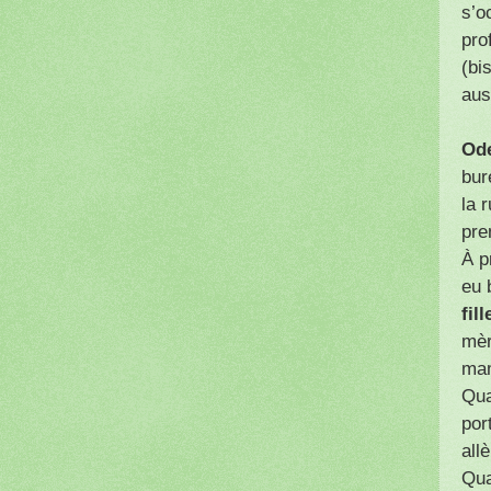
s’o
pro
(bi
aus
Ode
bur
la 
pre
À p
eu 
fill
mèr
mam
Qua
por
all
Qua