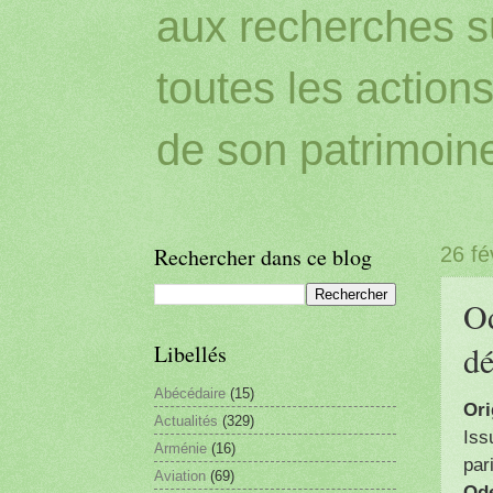
aux recherches sur
toutes les action
de son patrimoin
Rechercher dans ce blog
26 fé
Od
dé
Libellés
Abécédaire
(15)
Ori
Actualités
(329)
Iss
Arménie
(16)
par
Aviation
(69)
Ode