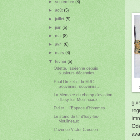
►
septembre
(8)
►
août
(5)
►
juillet
(5)
►
juin
(6)
►
mai
(8)
►
avril
(6)
►
mars
(8)
▼
février
(6)
Odette, Isséenne depuis
plusieurs décennies
Paul Drezet et la MJC -
Souvenirs, souvenirs…
La Mémoire du champ d'aviation
d'Issy-les-Moulineaux
gui
Didier… l'Espace d'Hommes
reg
Le stand de tir d'Issy-les-
imm
Moulineaux
Ode
L'avenue Victor Cresson
ava