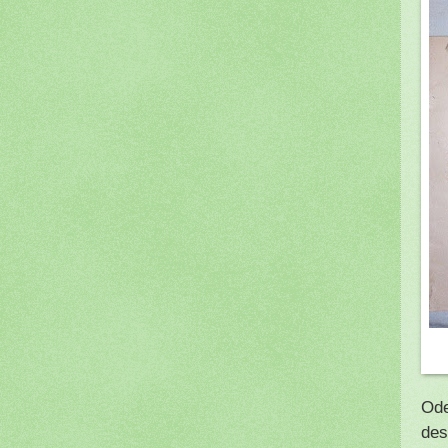
Ode
des