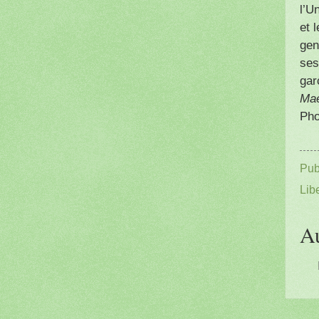
l’U
et 
gen
ses
gar
Mae
Pho
Pub
Lib
A