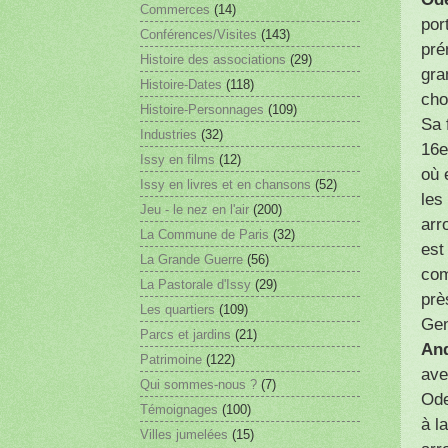
Commerces
(14)
por
Conférences/Visites
(143)
pré
Histoire des associations
(29)
gra
Histoire-Dates
(118)
cho
Histoire-Personnages
(109)
Sa 
Industries
(32)
16e
Issy en films
(12)
où 
Issy en livres et en chansons
(52)
les
Jeu - le nez en l'air
(200)
arr
La Commune de Paris
(32)
est
La Grande Guerre
(56)
com
La Pastorale d'Issy
(29)
prè
Les quartiers
(109)
Gen
Parcs et jardins
(21)
An
Patrimoine
(122)
ave
Qui sommes-nous ?
(7)
Ode
Témoignages
(100)
à l
Villes jumelées
(15)