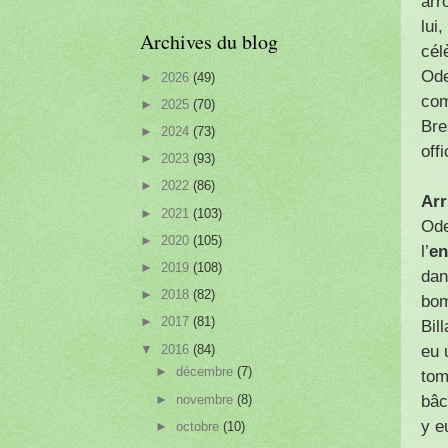
arr
lui
Archives du blog
cél
Ode
►
2026
(49)
com
►
2025
(70)
Bre
►
2024
(73)
off
►
2023
(93)
►
2022
(86)
Arr
►
2021
(103)
Ode
►
2020
(105)
l’
en
►
2019
(108)
dan
►
2018
(82)
bom
►
2017
(81)
Bil
▼
2016
(84)
eu 
►
décembre
(7)
tom
►
novembre
(8)
bâc
y e
►
octobre
(10)