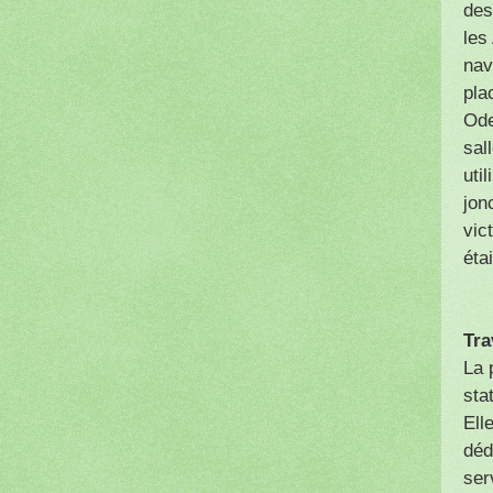
des
les
nav
pla
Ode
sal
uti
jon
vic
éta
Tra
La 
sta
Ell
déd
ser