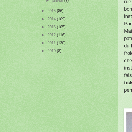
►
janvier
(7)
rue
bom
►
2015
(86)
ins
►
2014
(109)
Par
►
2013
(105)
Mat
►
2012
(116)
pat
►
2011
(130)
du 
►
2010
(8)
fro
che
ins
fai
tic
pen