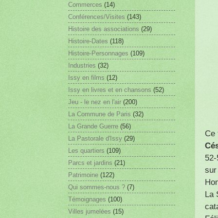
Commerces
(14)
Conférences/Visites
(143)
Histoire des associations
(29)
Histoire-Dates
(118)
Histoire-Personnages
(109)
Industries
(32)
Issy en films
(12)
Issy en livres et en chansons
(52)
Jeu - le nez en l'air
(200)
La Commune de Paris
(32)
La Grande Guerre
(56)
Ce 
La Pastorale d'Issy
(29)
Cé
Les quartiers
(109)
52-
Parcs et jardins
(21)
sur
Patrimoine
(122)
Hon
Qui sommes-nous ?
(7)
La 
Témoignages
(100)
cat
Villes jumelées
(15)