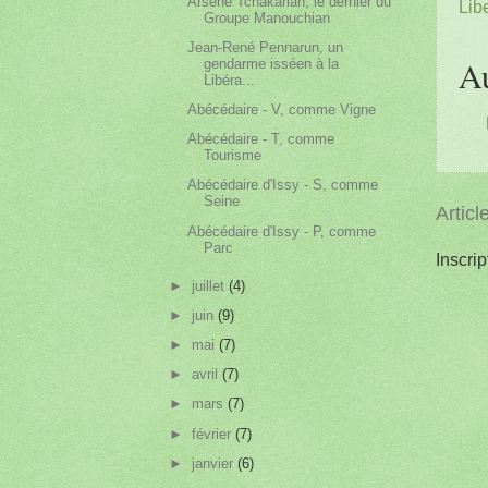
Arsène Tchakarian, le dernier du
Libe
Groupe Manouchian
Jean-René Pennarun, un
A
gendarme isséen à la
Libéra...
Abécédaire - V, comme Vigne
Abécédaire - T, comme
Tourisme
Abécédaire d'Issy - S, comme
Seine
Articl
Abécédaire d'Issy - P, comme
Parc
Inscrip
►
juillet
(4)
►
juin
(9)
►
mai
(7)
►
avril
(7)
►
mars
(7)
►
février
(7)
►
janvier
(6)