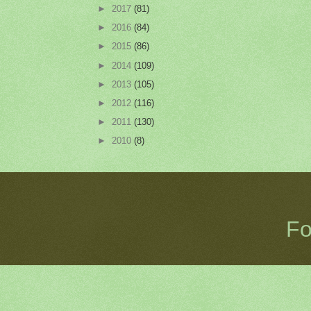
►
2017
(81)
►
2016
(84)
►
2015
(86)
►
2014
(109)
►
2013
(105)
►
2012
(116)
►
2011
(130)
►
2010
(8)
Fo