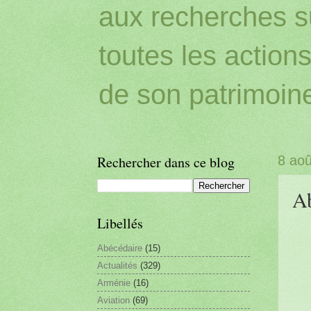
aux recherches sur
toutes les action
de son patrimoin
Rechercher dans ce blog
8 ao
Ab
Libellés
Abécédaire
(15)
Actualités
(329)
Arménie
(16)
Aviation
(69)