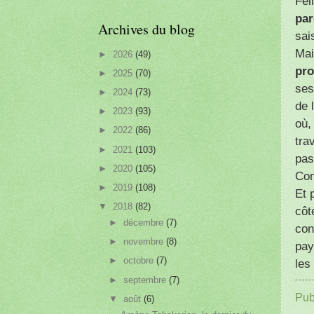
Fél
par
Archives du blog
sai
Mai
►
2026
(49)
pr
►
2025
(70)
ses
►
2024
(73)
de 
►
2023
(93)
où,
►
2022
(86)
tra
►
2021
(103)
pas
►
2020
(105)
Con
►
2019
(108)
Et 
▼
2018
(82)
côt
►
décembre
(7)
con
►
novembre
(8)
pay
►
octobre
(7)
les
►
septembre
(7)
Pub
▼
août
(6)