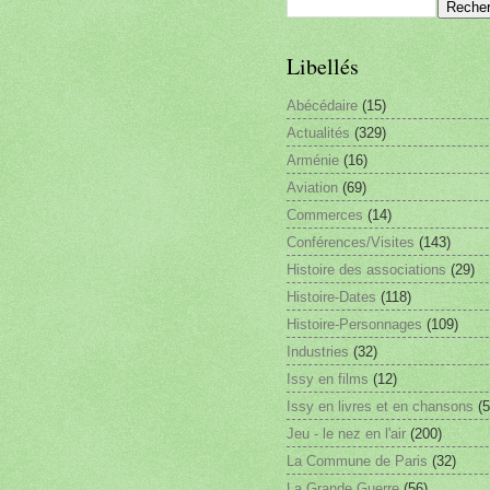
Libellés
Abécédaire
(15)
Actualités
(329)
Arménie
(16)
Aviation
(69)
Commerces
(14)
Conférences/Visites
(143)
Histoire des associations
(29)
Histoire-Dates
(118)
Histoire-Personnages
(109)
Industries
(32)
Issy en films
(12)
Issy en livres et en chansons
(5
Jeu - le nez en l'air
(200)
La Commune de Paris
(32)
La Grande Guerre
(56)