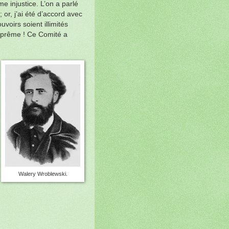
me injustice. L’on a parlé
 or, j’ai été d’accord avec
voirs soient illimités
suprême ! Ce Comité a
Walery Wroblewski.