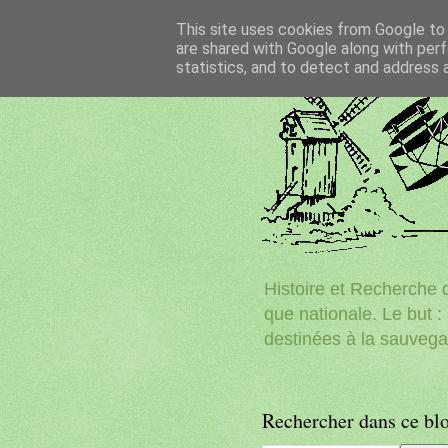
This site uses cookies from Google to d
are shared with Google along with perf
statistics, and to detect and address 
Histoire et Recherche d
que nationale. Le but : 
destinées à la sauvega
Rechercher dans ce bl