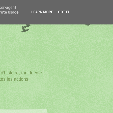
user-agent
erate usage
LEARN MORE
GOT IT
'histoire, tant locale
utes les actions