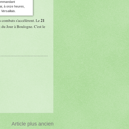
commandant
mai, à onze heures,
Versaillais.
21
s combats s'accélèrent. Le
nt du Jour à Boulogne. C'est le
Article plus ancien