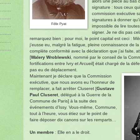
alors une pièce au bas 
signature : tous ceux qui
commission exécutive sa
signatures à donner qu’i
Félix Pyat
impossible de lire toutes
signer. Je ne dis pas ce
remarquez bien ; pour moi, le point capital est ceci :
j’eusse eu, malgré la fatigue, pleine connaissance de la
complète conformité avec la déclaration que j’ai faite,
[
Walery Wroblewski
, nommé par le conseil de la Co
fortifications entre Ivry et Arcueil] était chargé de la défe
pas eu de déplacement.
Maintenant je déclare que la Commission
exécutive, que nous avons eu l’honneur de
remplacer, a fait arrêter Cluseret [
Gustave
Paul Cluseret
, délégué à la Guerre de la
Commune de Paris] à la suite des
événements d’Issy. Vous-même, Commune,
tout à l’heure, vous étiez sur le point de
faire déposer dix canons sur les remparts…
Un membre
: Elle en a le droit.