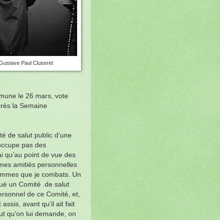
Gustave Paul Cluseret
mune le 26 mars, vote
après la Semaine
é de salut public d’une
occupe pas des
ai qu’au point de vue des
 mes amitiés personnelles
hommes que je combats. Un
itué un Comité .de salut
ersonnel de ce Comité, et,
ssis, avant qu’il ait fait
ut qu’on lui demande, on