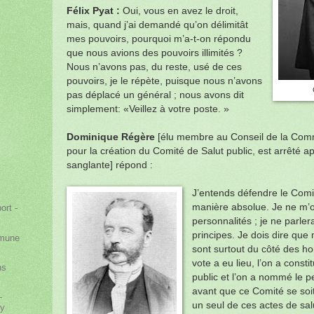
Félix Pyat :
Oui, vous en avez le droit,
mais, quand j’ai demandé qu’on délimitât
mes pouvoirs, pourquoi m’a-t-on répondu
que nous avions des pouvoirs illimités ?
Nous n’avons pas, du reste, usé de ces
pouvoirs, je le répète, puisque nous n’avons
pas déplacé un général ; nous avons dit
simplement: «Veillez à votre poste. »
Dominique Régère
[élu membre au Conseil de la Com
pour la création du Comité de Salut public, est arrêté 
sanglante] répond :
J’entends défendre le Comit
manière absolue. Je ne m’
ort -
personnalités ; je ne parler
principes. Je dois dire que
mmune
sont surtout du côté des 
vote a eu lieu, l’on a const
ns
public et l’on a nommé le p
avant que ce Comité se soit a
-
un seul de ces actes de sal
sy