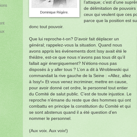
l’attaque; c’est d’une suprê
ions
de délimitation de pouvoirs ;
Dominique Régère.
ceux qui veulent que ces pou
parce que la position est 
ent
donc tout pouvoir.
aux
Que lui reproche-t-on? D’avoir fait déplacer un
général; rappelez-vous la situation. Quand nous
avons appris les événements dont Issy avait été le
théâtre, est-ce que nous n’avons pas tous dit qu’il
fallait agir énergiquement? N’étions-nous pas
disposés à y aller tous ? L’on a dit à Wroblewski qui
commandait la rive gauche de la Seine : «Allez, allez
à Issy!» Et vous venez incriminer, mettre en cause,
pour avoir donné cet ordre, le personnel tout entier
du Comité de salut public. C’est de toute injustice. Le
reproche n’émane du reste que des hommes qui ont
combattu en principe la constitution du Comité et qui
se sont abstenus quand il a été question d’en
nommer le personnel.
(Aux voix. Aux voix!)