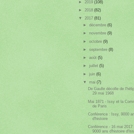
►
2019
(108)
►
2018
(82)
▼
2017
(81)
►
décembre
(6)
►
novembre
(9)
►
octobre
(9)
►
septembre
(8)
►
août
(5)
►
juillet
(5)
►
juin
(6)
▼
mai
(7)
De Gaulle décolle de l'hélip
29 mai 1968
Mai 1871 - Issy et la Co
de Paris
Conférence : Issy, 9000 a
d'histoire
Conférence - 16 mai 2017 
9000 ans d'histoire d'Is