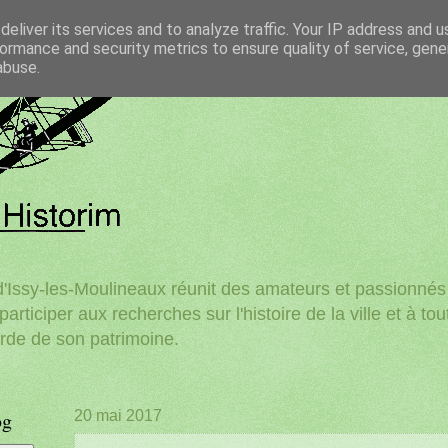
eliver its services and to analyze traffic. Your IP address and 
ormance and security metrics to ensure quality of service, gen
abuse.
'Issy-les-Moulineaux réunit des amateurs et passionnés d
participer aux recherches sur l'histoire de la ville et à to
rde de son patrimoine.
og
20 mai 2017