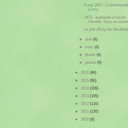
8 mai 2017 - Commémorat
à Issy
1973 : explosion à l'usine
Gévelot. Suzy se souvi
Le port d'Issy-les-Mouline
►
avril
(6)
►
mars
(6)
►
février
(6)
►
janvier
(8)
►
2016
(84)
►
2015
(86)
►
2014
(109)
►
2013
(105)
►
2012
(116)
►
2011
(130)
►
2010
(8)