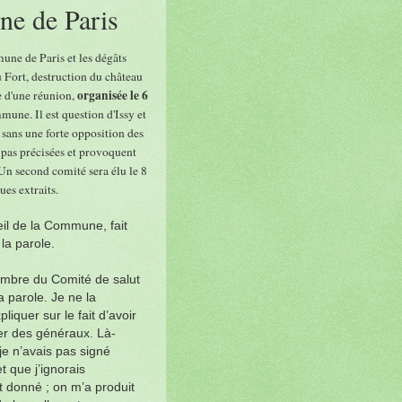
ne de Paris
une de Paris et les dégâts
Fort, destruction du château
organisée le 6
e d'une réunion,
une. Il est question d'Issy et
sans une forte opposition des
pas précisées et provoquent
Un second comité sera élu le 8
ues extraits.
eil de la Commune, fait
la parole.
mbre du Comité de salut
 parole. Je ne la
quer sur le fait d’avoir
er des généraux. Là-
je n’avais pas signé
t que j’ignorais
 donné ; on m’a produit