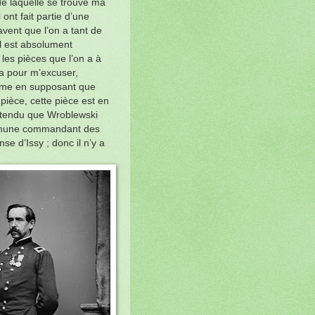
de laquelle se trouve ma
 ont fait partie d’une
vent que l’on a tant de
l est absolument
 les pièces que l’on a à
la pour m’excuser,
 Même en supposant que
 pièce, cette pièce est en
 attendu que Wroblewski
mmune commandant des
nse d’Issy ; donc il n’y a