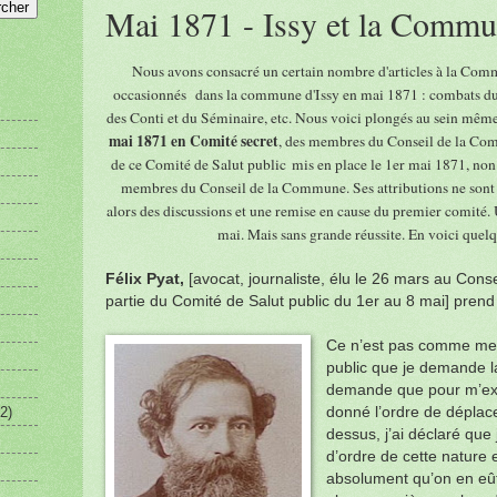
Mai 1871 - Issy et la Commu
Nous avons consacré un certain nombre d'articles à la Comm
occasionnés dans la commune d'Issy en mai 1871 : combats du 
des Conti et du Séminaire, etc. Nous voici plongés au sein mêm
mai 1871 en Comité secret
, des membres du Conseil de la Comm
de ce Comité de Salut public mis en place le 1er mai 1871, non 
membres du Conseil de la Commune. Ses attributions ne sont 
alors des discussions et une remise en cause du premier comité. 
mai. Mais sans grande réussite. En voici quelq
Félix Pyat,
[avocat, journaliste, élu le 26 mars au Cons
partie du Comité de Salut public du 1er au 8 mai] prend 
Ce n’est pas comme me
public que je demande la
demande que pour m’expli
2)
donné l’ordre de déplac
dessus, j’ai déclaré que 
d’ordre de cette nature e
absolument qu’on en eût