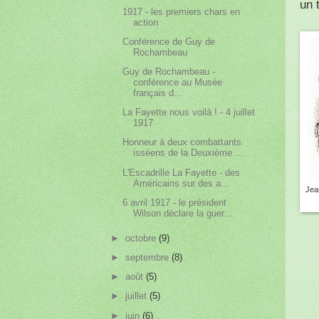
un 
1917 - les premiers chars en
action
Conférence de Guy de
Rochambeau
Guy de Rochambeau -
conférence au Musée
français d...
La Fayette nous voilà ! - 4 juillet
1917
Honneur à deux combattants
isséens de la Deuxième ...
L'Escadrille La Fayette - des
Américains sur des a...
Jea
6 avril 1917 - le président
Wilson déclare la guer...
►
octobre
(9)
►
septembre
(8)
►
août
(5)
►
juillet
(5)
►
juin
(6)