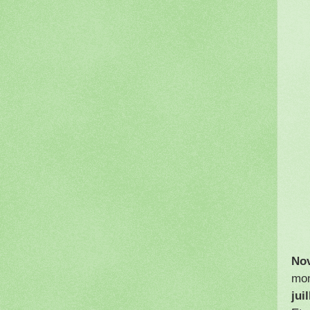
No
mon
jui