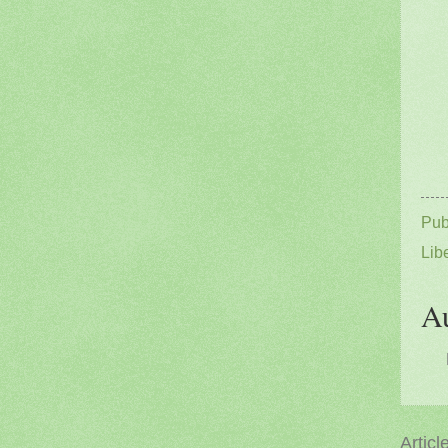
Pub
Lib
A
Articl