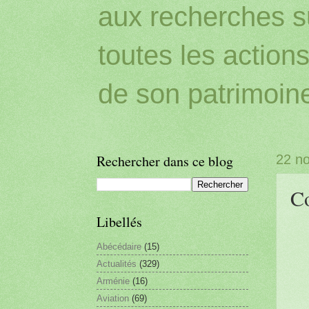
aux recherches sur
toutes les action
de son patrimoin
Rechercher dans ce blog
22 n
C
Libellés
Abécédaire
(15)
Actualités
(329)
Arménie
(16)
Aviation
(69)