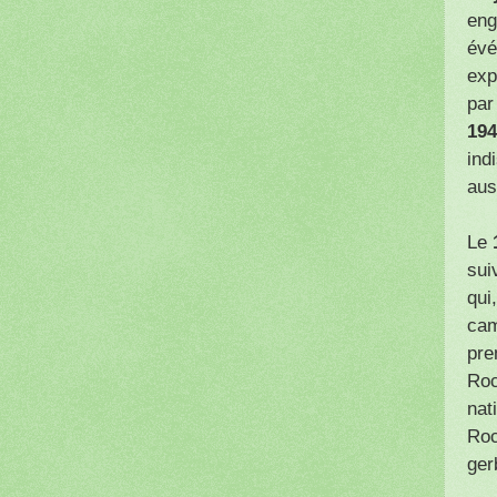
eng
évé
exp
par
194
ind
aus
Le
sui
qui
cam
pre
Roc
nat
Roc
ger