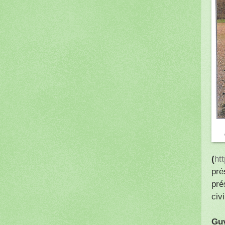
(
ht
pré
pré
civi
Gu