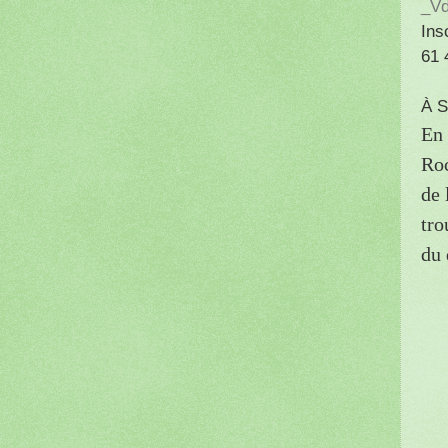
_Vd
Ins
61 
À 
En 
Roc
de 
tro
du 