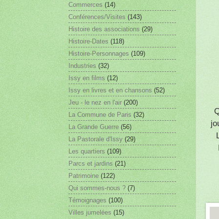
Commerces
(14)
Conférences/Visites
(143)
Histoire des associations
(29)
Histoire-Dates
(118)
Histoire-Personnages
(109)
Industries
(32)
Issy en films
(12)
Issy en livres et en chansons
(52)
Jeu - le nez en l'air
(200)
Q
La Commune de Paris
(32)
jo
La Grande Guerre
(56)
La Pastorale d'Issy
(29)
Les quartiers
(109)
Parcs et jardins
(21)
Patrimoine
(122)
Qui sommes-nous ?
(7)
Témoignages
(100)
Villes jumelées
(15)