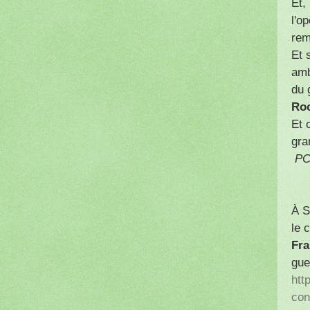
Et,
l'o
rem
Et 
amb
du 
Ro
Et 
gra
PC
À 
le 
Fra
gue
htt
con