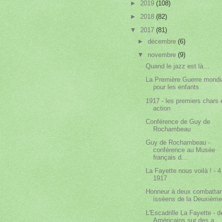
►
2019
(108)
►
2018
(82)
▼
2017
(81)
►
décembre
(6)
▼
novembre
(9)
Quand le jazz est là…
La Première Guerre mond
pour les enfants
1917 - les premiers chars 
action
Conférence de Guy de
Rochambeau
Guy de Rochambeau -
conférence au Musée
français d...
La Fayette nous voilà ! - 4 
1917
Honneur à deux combatta
isséens de la Deuxième 
L'Escadrille La Fayette - d
Américains sur des a...