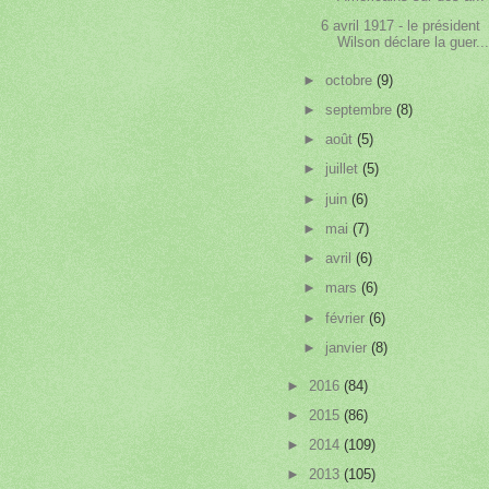
6 avril 1917 - le président
Wilson déclare la guer..
►
octobre
(9)
►
septembre
(8)
►
août
(5)
►
juillet
(5)
►
juin
(6)
►
mai
(7)
►
avril
(6)
►
mars
(6)
►
février
(6)
►
janvier
(8)
►
2016
(84)
►
2015
(86)
►
2014
(109)
►
2013
(105)