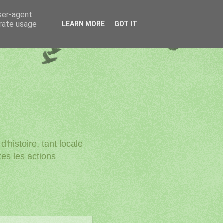
user-agent
erate usage
LEARN MORE
GOT IT
'histoire, tant locale
utes les actions