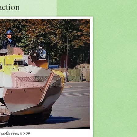
action
hamps-Élysées. © XDR