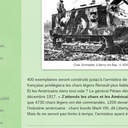
iale…
en
Char Schneider à Berry-en-Bac. © XD
400 exemplaires seront construits jusqu'à l'armistice d
française privilégiera les chars légers Renault plus fiabl
Et les Américains dans tout cela ? Le général Pétain dé
décembre 1917, «
J’attends les chars et les Améric
juillet
que 4730 chars légers ont été commandés, 1200 devant
l’industrie américaine : chars lourds Mark VIII, dit Libert
nts
Mais ils ne seront pas livrés à temps, l'armistice ayant 
...
es