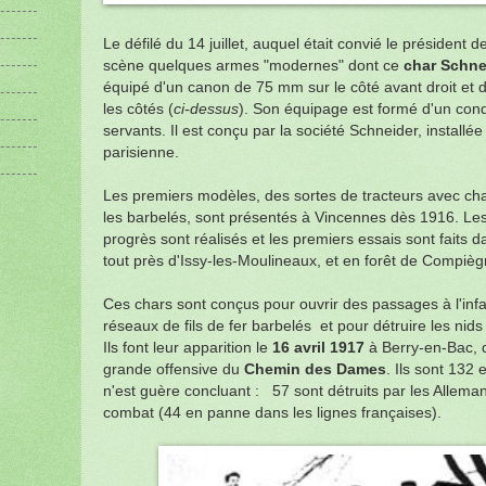
Le défilé du 14 juillet, auquel était convié le président d
scène quelques armes "modernes" dont ce
char Schn
équipé d'un canon de 75 mm sur le côté avant droit et d
les côtés (
ci-dessus
). Son équipage est formé d'un cond
servants. Il est conçu par la société Schneider, installé
parisienne.
Les premiers modèles, des sortes de tracteurs avec cha
les barbelés, sont présentés à Vincennes dès 1916. Le
progrès sont réalisés et les premiers essais sont faits 
tout près d'Issy-les-Moulineaux, et en forêt de Compièg
Ces chars sont conçus pour ouvrir des passages à l'infan
réseaux de fils de fer barbelés et pour détruire les nid
Ils font leur apparition le
16 avril 1917
à Berry-en-Bac, d
grande offensive du
Chemin des Dames
. Ils sont 132
n'est guère concluant : 57 sont détruits par les Allem
combat (44 en panne dans les lignes françaises).