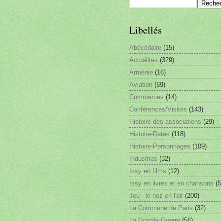
Libellés
Abécédaire
(15)
Actualités
(329)
Arménie
(16)
Aviation
(69)
Commerces
(14)
Conférences/Visites
(143)
Histoire des associations
(29)
Histoire-Dates
(118)
Histoire-Personnages
(109)
Industries
(32)
Issy en films
(12)
Issy en livres et en chansons
(5
Jeu - le nez en l'air
(200)
La Commune de Paris
(32)
La Grande Guerre
(56)