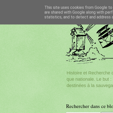
This site uses cookies from Google to d
are shared with Google along with perf
statistics, and to detect and address 
Histoire et Recherche d
que nationale. Le but : 
destinées à la sauvega
Rechercher dans ce bl