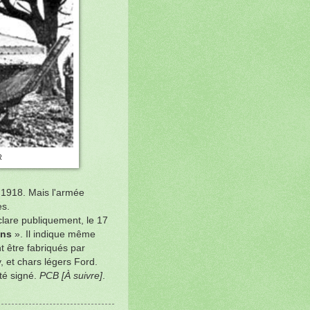
R
e 1918. Mais l'armée
es.
clare publiquement, le 17
ains
». Il indique même
 être fabriqués par
y, et chars légers Ford.
été signé.
PCB [À suivre]
.