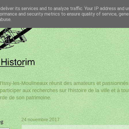
eliver its services and to analyze traffic. Your IP address and 
ormance and security metrics to ensure quality of service, gen
abuse.
'Issy-les-Moulineaux réunit des amateurs et passionnés d
participer aux recherches sur l'histoire de la ville et à to
rde de son patrimoine.
og
24 novembre 2017