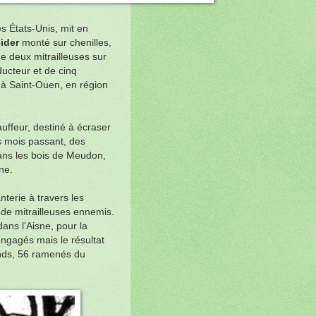
es États-Unis, mit en
eider
monté sur chenilles,
e deux mitrailleuses sur
ucteur et de cinq
e à Saint-Ouen, en région
uffeur, destiné à écraser
s mois passant, des
dans les bois de Meudon,
ne.
terie à travers les
s de mitrailleuses ennemis.
ans l'Aisne, pour la
 engagés mais le résultat
ands, 56 ramenés du