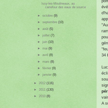
pom
Issy-les-Moulineaux, au
évé
carrefour des eaux de source
d'h
►
octobre
(9)
app
►
septembre
(10)
"Au
►
août
(5)
ram
►
juillet
(7)
pou
►
juin
(10)
gén
►
mai
(9)
"fe
34 
►
avril
(8)
►
mars
(8)
Luc
►
février
(9)
écl
►
janvier
(9)
sou
►
2012
(116)
sig
►
2011
(130)
pér
►
2010
(8)
vai
A s