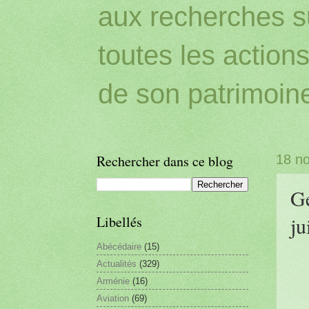
aux recherches sur
toutes les action
de son patrimoin
Rechercher dans ce blog
18 n
Gé
ju
Libellés
Abécédaire
(15)
Actualités
(329)
Arménie
(16)
Aviation
(69)