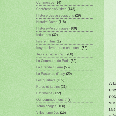
Commerces
(14)
Conférences/Visites
(143)
Histoire des associations
(29)
Histoire-Dates
(118)
Histoire-Personnages
(109)
Industries
(32)
Issy en films
(12)
Issy en livres et en chansons
(52)
Jeu - le nez en l'air
(200)
La Commune de Paris
(32)
La Grande Guerre
(56)
La Pastorale d'Issy
(29)
Les quartiers
(109)
A l
Parcs et jardins
(21)
une
Patrimoine
(122)
not
Qui sommes-nous ?
(7)
sur
Témoignages
(100)
fai
Villes jumelées
(15)
a f