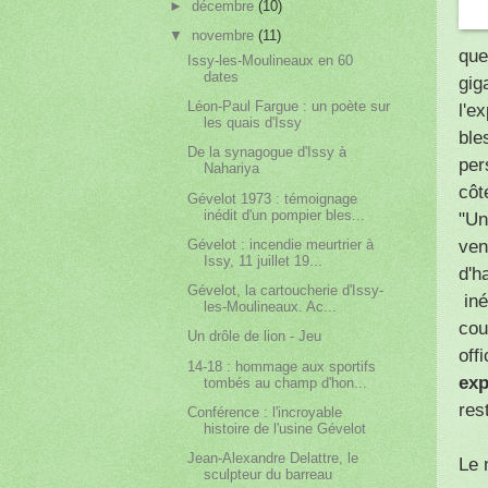
►
décembre
(10)
▼
novembre
(11)
que
Issy-les-Moulineaux en 60
dates
gig
Léon-Paul Fargue : un poète sur
l'e
les quais d'Issy
ble
De la synagogue d'Issy à
per
Nahariya
côt
Gévelot 1973 : témoignage
inédit d'un pompier bles...
"Un
ven
Gévelot : incendie meurtrier à
Issy, 11 juillet 19...
d'h
Gévelot, la cartoucherie d'Issy-
iné
les-Moulineaux. Ac...
cou
Un drôle de lion - Jeu
off
14-18 : hommage aux sportifs
exp
tombés au champ d'hon...
res
Conférence : l'incroyable
histoire de l'usine Gévelot
Jean-Alexandre Delattre, le
Le 
sculpteur du barreau