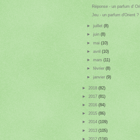
Réponse - un parfum d' Or
Jeu - un parfum d'Orient ?
►
juillet
(8)
►
juin
(8)
►
mai
(10)
►
avril
(10)
►
mars
(11)
►
février
(8)
►
janvier
(9)
►
2018
(82)
►
2017
(81)
►
2016
(84)
►
2015
(86)
►
2014
(109)
►
2013
(105)
►
2012
(116)