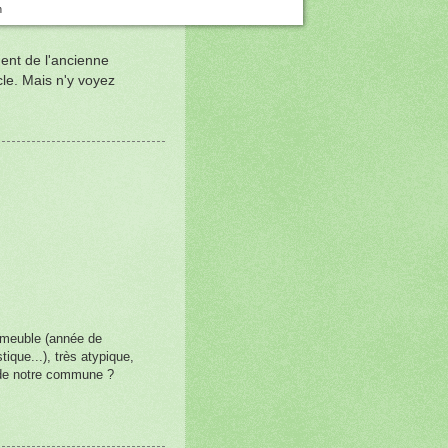
n
ent de l'ancienne
cle. Mais n'y voyez
immeuble (année de
tique...), très atypique,
 de notre commune ?