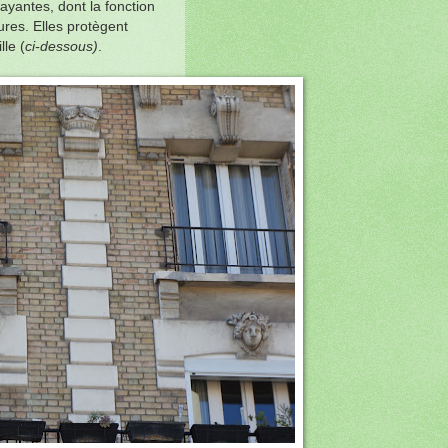
rayantes, dont la fonction
ures. Elles protègent
le (
ci-dessous)
.