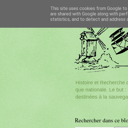
This site uses cookies from Google to d
are shared with Google along with perf
statistics, and to detect and address 
Histoire et Recherche d
que nationale. Le but : 
destinées à la sauvega
Rechercher dans ce bl