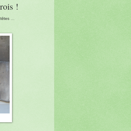
rois !
s têtes …