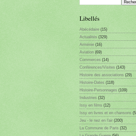
Libellés
Abécédaire
(15)
Actualités
(329)
Arménie
(16)
Aviation
(69)
Commerces
(14)
Conférences/Visites
(143)
Histoire des associations
(29)
Histoire-Dates
(118)
Histoire-Personnages
(109)
Industries
(32)
Issy en films
(12)
Issy en livres et en chansons
(5
Jeu - le nez en l'air
(200)
La Commune de Paris
(32)
La Grande Guerre
(56)