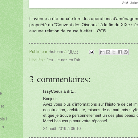
© M. Julie
L'avenue a été percée lors des opérations d'aménagem
propriété du "Couvent des Oiseaux" à la fin du XIXe siè
aucune relation de cause à effet !
PCB
Publié par
Historim
à
18:00
Libellés :
Jeu - le nez en l'air
3 commentaires:
IssyCoeur a dit…
re
Bonjour,
Avez vous plus d’informations sur l’histoire de cet 
 et
construction, architecte, raisons de ce parti pris stylis
et que je trouve personnellement un des plus beaux
ois !
Merci beaucoup pour votre réponse!
y ?
24 août 2019 à 06:10