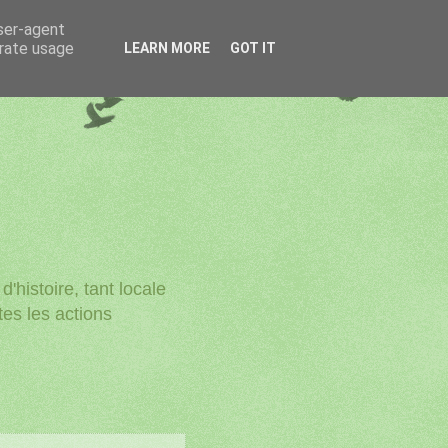
user-agent
erate usage
LEARN MORE
GOT IT
'histoire, tant locale
utes les actions