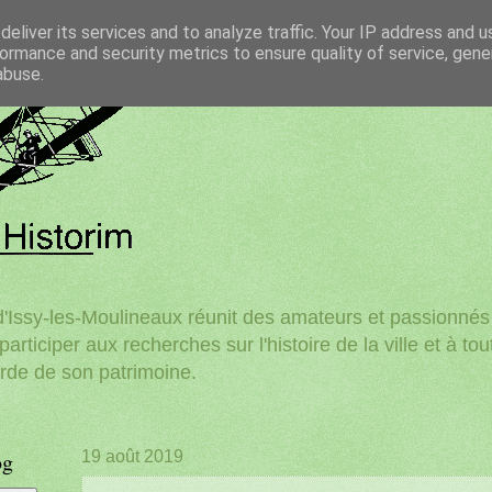
eliver its services and to analyze traffic. Your IP address and 
ormance and security metrics to ensure quality of service, gen
abuse.
'Issy-les-Moulineaux réunit des amateurs et passionnés d
participer aux recherches sur l'histoire de la ville et à to
rde de son patrimoine.
og
19 août 2019