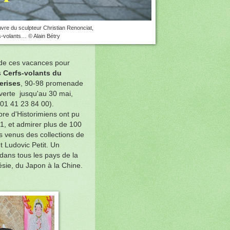
uvre du sculpteur Christian Renonciat,
s-volants… © Alain Bétry
 de ces vacances pour
 Cerfs-volants du
erises
,
90-98 promenade
verte jusqu'au 30 mai,
(01 41 23 84 00).
bre d'Historimiens ont pu
21, et admirer plus de 100
s venus des collections de
 Ludovic Petit. Un
dans tous les pays de la
nésie, du Japon à la Chine.