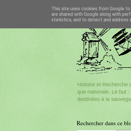
This site uses cookies from Google to d
are shared with Google along with perf
statistics, and to detect and address 
Histoire et Recherche d
que nationale. Le but : 
destinées à la sauvega
Rechercher dans ce bl