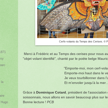
Cerfs-volants du Temps des Cerises. © 
 1871
Merci à Frédéric et au Temps des cerises pour nous avoi
ssy
"objet volant identifié", chanté par le poète belge Maur
parc
"Emporte-moi, mon cerf-volan
Emporte-moi haut dans le ven
Je veux tourbillonner dans l'
 la
Et m'envoler jusqu'à la mer
Grâce à
Dominique Cotard
, président de l'association
ire
soissonnais, nous allons en savoir beaucoup plus sur les
r Hugo
Bonne lecture !
PCB