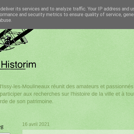
eliver its services and to analyze traffic. Your IP address and 
ormance and security metrics to ensure quality of service, gen
abuse.
'Issy-les-Moulineaux réunit des amateurs et passionnés d
participer aux recherches sur l'histoire de la ville et à to
rde de son patrimoine.
og
16 avril 2021