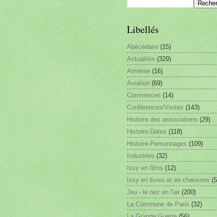
Libellés
Abécédaire
(15)
Actualités
(329)
Arménie
(16)
Aviation
(69)
Commerces
(14)
Conférences/Visites
(143)
Histoire des associations
(29)
Histoire-Dates
(118)
Histoire-Personnages
(109)
Industries
(32)
Issy en films
(12)
Issy en livres et en chansons
(5
Jeu - le nez en l'air
(200)
La Commune de Paris
(32)
La Grande Guerre
(56)