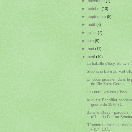
►
novembre
(7)
►
octobre
(10)
►
septembre
(8)
►
août
(8)
►
juillet
(7)
►
juin
(9)
►
mai
(11)
▼
avril
(10)
La bataille d'Issy, 25 avril
Stéphane Bern au Fort d'I
Un obus prussien dans le 
de l'île Saint-Germa...
Les cerfs-volants d'Issy
Auguste Escoffier pendant
guerre de 1870-71
Bataille d'Issy - parcours
n°1… du Fort au Sémina
"L'année terrible" de Victo
- avril 1871