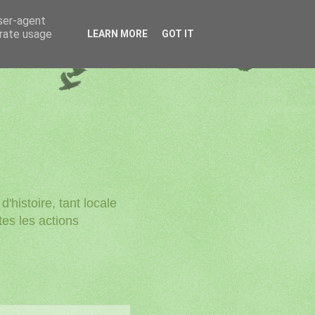
user-agent
erate usage
LEARN MORE
GOT IT
'histoire, tant locale
utes les actions