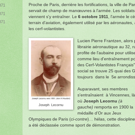
Proche de Paris, derrière les fortifications, la ville de Pa
1871
servait de champ de manœuvres à l'armée. Les soldats 
1871
viennent s'y entraîner.
Le
6 octobre 1911
, l'armée le c
1871
terrain d'aviation, également utilisé par les aéronautes,
les cerf-volantistes.
Lucien Pierre Frantzen, alors p
librairie aéronautique au 32,
profite de l'aubaine pour utilis
comme lieu d'entraînement pou
des Cerf-Volantistes Français
social se trouve 25 quai des 
toujours dans le 5e arrondi
Auparavant, ses membres
s'entraînaient à Vincennes, là
où
Joseph Lecornu
(à
Joseph Lecornu
gauche)
remporta en 1900 la
médaille d’Or aux Jeux
Olympiques de Paris (
ci-contre
)… hélas, cette discipline
a été déclassée comme sport de démonstration.