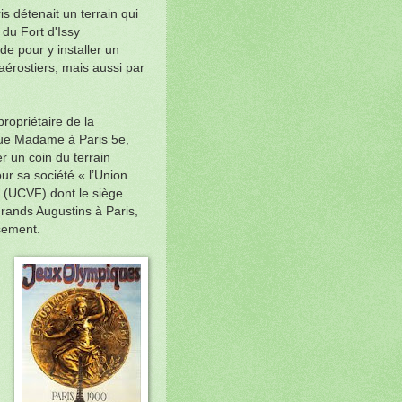
ris détenait un terrain qui
du Fort d'Issy
ède pour y installer un
 aérostiers, mais aussi par
ropriétaire de la
 rue Madame à Paris 5e,
er un coin du terrain
r sa société « l’Union
" (UCVF) dont le siège
Grands Augustins à Paris,
ssement.