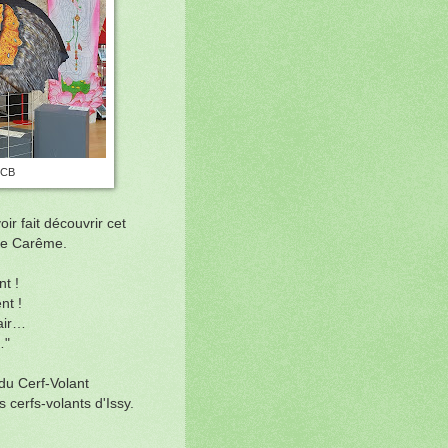
PCB
r fait découvrir cet
ice Carême.
t !
t !
air…
…"
 du Cerf-Volant
 cerfs-volants d'Issy.