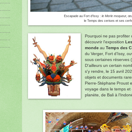
Escapade au Fort d'Issy :
le Merle moqueu
r, œ
le Temps des cerises et ses cerf
Pourquoi ne pas profiter
découvrir l'exposition
Les
monde
au
Temps des C
du Verger, Fort d’Issy,
ou
sous certaines réserves 
D'ailleurs un certain nom
s'y rendre, le 15 avril 20
objets et documents rare
Pierre-Stéphane Proust et
voyage dans le temps et 
planète, de Bali à l'Indo