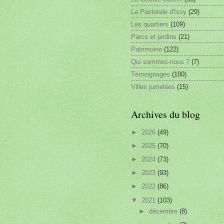
La Pastorale d'Issy
(29)
Les quartiers
(109)
Parcs et jardins
(21)
Patrimoine
(122)
Qui sommes-nous ?
(7)
Témoignages
(100)
Villes jumelées
(15)
Archives du blog
►
2026
(49)
►
2025
(70)
►
2024
(73)
►
2023
(93)
►
2022
(86)
▼
2021
(103)
►
décembre
(8)