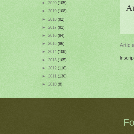
►
2020
(105)
A
►
2019
(108)
►
2018
(82)
►
2017
(81)
►
2016
(84)
►
2015
(86)
Articl
►
2014
(109)
Inscrip
►
2013
(105)
►
2012
(116)
►
2011
(130)
►
2010
(8)
Fo