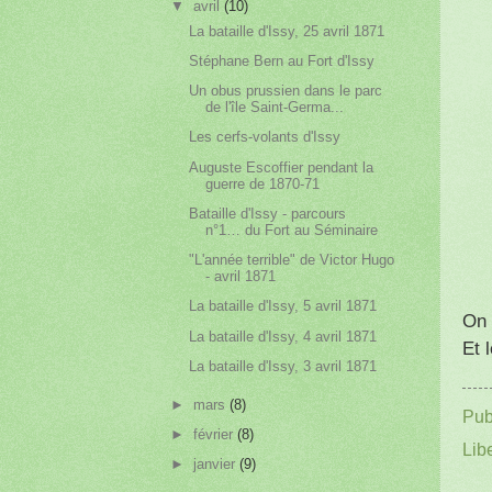
▼
avril
(10)
La bataille d'Issy, 25 avril 1871
Stéphane Bern au Fort d'Issy
Un obus prussien dans le parc
de l'île Saint-Germa...
Les cerfs-volants d'Issy
Auguste Escoffier pendant la
guerre de 1870-71
Bataille d'Issy - parcours
n°1… du Fort au Séminaire
"L'année terrible" de Victor Hugo
- avril 1871
La bataille d'Issy, 5 avril 1871
On 
La bataille d'Issy, 4 avril 1871
Et 
La bataille d'Issy, 3 avril 1871
►
mars
(8)
Pub
►
février
(8)
Lib
►
janvier
(9)