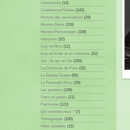
Commerces
(14)
Conférences/Visites
(143)
Histoire des associations
(29)
Histoire-Dates
(118)
Histoire-Personnages
(109)
Industries
(32)
Issy en films
(12)
Issy en livres et en chansons
(52)
Jeu - le nez en l'air
(200)
La Commune de Paris
(32)
La Grande Guerre
(56)
La Pastorale d'Issy
(29)
Les quartiers
(109)
Parcs et jardins
(21)
Patrimoine
(122)
Qui sommes-nous ?
(7)
Témoignages
(100)
Villes jumelées
(15)