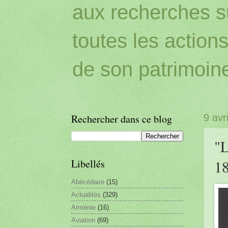
aux recherches sur
toutes les action
de son patrimoin
Rechercher dans ce blog
9 avr
"L
1
Libellés
Abécédaire
(15)
Actualités
(329)
Arménie
(16)
Aviation
(69)