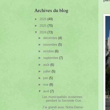
Archives du blog
►
2026
(49)
►
2025
(70)
▼
2024
(73)
►
décembre
(4)
►
novembre
(5)
►
octobre
(6)
►
septembre
(7)
►
août
(6)
►
juillet
(5)
►
juin
(5)
►
mai
(8)
▼
avril
(7)
Les municipalités isséennes
pendant la Seconde Gue...
J’ai grandi avec Notre-Dame-