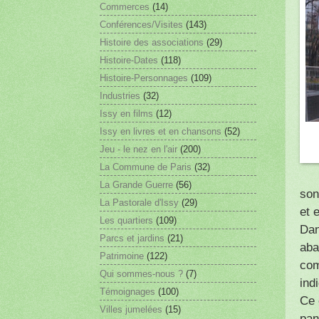
Commerces
(14)
Conférences/Visites
(143)
Histoire des associations
(29)
Histoire-Dates
(118)
Histoire-Personnages
(109)
Industries
(32)
Issy en films
(12)
Issy en livres et en chansons
(52)
Jeu - le nez en l'air
(200)
La Commune de Paris
(32)
La Grande Guerre
(56)
son
La Pastorale d'Issy
(29)
et 
Les quartiers
(109)
Dan
Parcs et jardins
(21)
aba
Patrimoine
(122)
com
Qui sommes-nous ?
(7)
ind
Témoignages
(100)
Ce 
Villes jumelées
(15)
pan