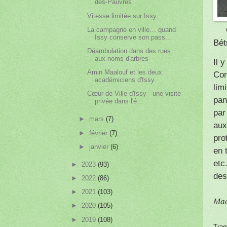
des-Pauvres
Vitesse limitée sur Issy
Qua
La campagne en ville… quand
Issy conserve son pass...
Bét
Déambulation dans des rues
aux noms d'arbres
Il 
Amin Maalouf et les deux
Con
académiciens d'Issy
lim
Cœur de Ville d'Issy - une visite
pan
privée dans l'é...
par
►
mars
(7)
aux
►
février
(7)
pro
►
janvier
(6)
en 
etc
►
2023
(93)
des
►
2022
(86)
►
2021
(103)
Mae
►
2020
(105)
►
2019
(108)