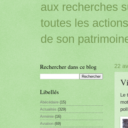
aux recherches sur
toutes les action
de son patrimoin
Rechercher dans ce blog
22 av
Vi
Libellés
Le 
mot
Abécédaire
(15)
pol
Actualités
(329)
Arménie
(16)
Aviation
(69)