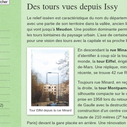
Des tours vues depuis Issy
Le relief isséen est caractéristique du nom du départe
avec une partie de son territoire dans la vallée, ancien l
qui vont jusqu’à
Meudon
. Une position dominante perm
les tours lointaines du paysage urbain. L’axe de certai
pour une vision des tours avec la capitale
et sa proche 
En descendant la
rue Mina
d’identifier à coup sûr la to
monde, la
tour Eiffel
, érig
de-Mars. Une réplique, mini
récente, se trouve 42 rue 
Toujours rue Minard, en re
la droite, la
tour Montparn
silhouette compacte sur le c
prise en 1958 lors du retou
de Gaulle avec la destructio
2)
construction d’un centre co
Tour Eiffel depuis la rue Minard
e
haute de 210 mètres (2
ha
Paris) devant la gare placée en arrière. Une rénovation d