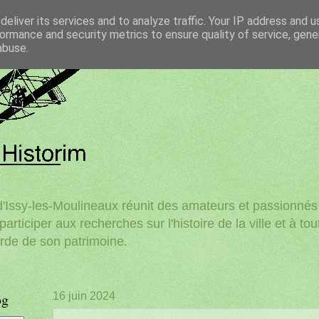
eliver its services and to analyze traffic. Your IP address and 
ormance and security metrics to ensure quality of service, gen
abuse.
'Issy-les-Moulineaux réunit des amateurs et passionnés d
participer aux recherches sur l'histoire de la ville et à to
rde de son patrimoine.
og
16 juin 2024