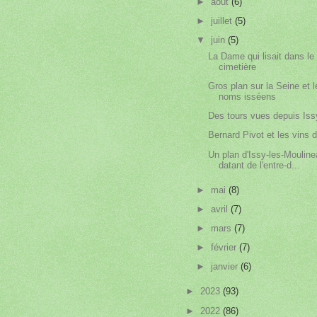
►
août
(6)
►
juillet
(5)
▼
juin
(5)
La Dame qui lisait dans le
cimetière
Gros plan sur la Seine et l
noms isséens
Des tours vues depuis Iss
Bernard Pivot et les vins d
Un plan d'Issy-les-Mouline
datant de l'entre-d...
►
mai
(8)
►
avril
(7)
►
mars
(7)
►
février
(7)
►
janvier
(6)
►
2023
(93)
►
2022
(86)