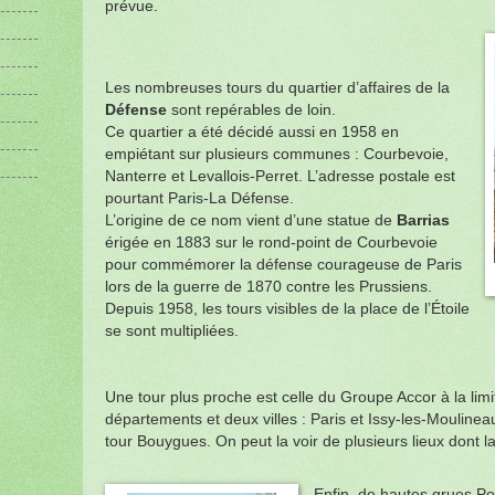
prévue.
Les nombreuses tours du quartier d’affaires de la
Défense
sont repérables de loin.
Ce quartier a été décidé aussi en 1958 en
empiétant sur plusieurs communes : Courbevoie,
Nanterre et Levallois-Perret. L’adresse postale est
pourtant Paris-La Défense.
L’origine de ce nom vient d’une statue de
Barrias
érigée en 1883 sur le rond-point de Courbevoie
pour commémorer la défense courageuse de Paris
lors de la guerre de 1870 contre les Prussiens.
Depuis 1958, les tours visibles de la place de l’Étoile
se sont multipliées.
Une tour plus proche est celle du Groupe Accor à la lim
départements et deux villes : Paris et Issy-les-Moulineaux
tour Bouygues. On peut la voir de plusieurs lieux dont l
Enfin, de hautes grues Por