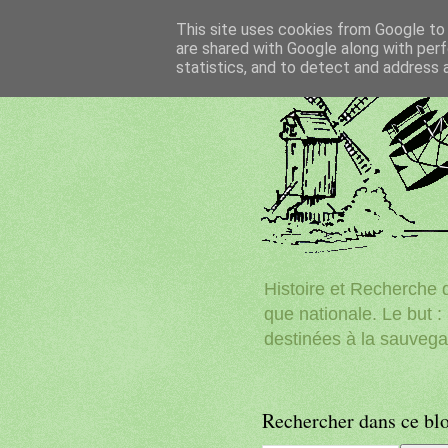
This site uses cookies from Google to d
are shared with Google along with perf
statistics, and to detect and address 
Histoire et Recherche d
que nationale. Le but : 
destinées à la sauvega
Rechercher dans ce bl