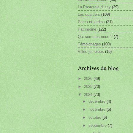
La Pastorale d'Issy
(29)
Les quartiers
(109)
Parcs et jardins
(21)
Patrimoine
(122)
Qui sommes-nous ?
(7)
Témoignages
(100)
Villes jumelées
(15)
Archives du blog
►
2026
(49)
►
2025
(70)
▼
2024
(73)
►
décembre
(4)
►
novembre
(5)
►
octobre
(6)
►
septembre
(7)