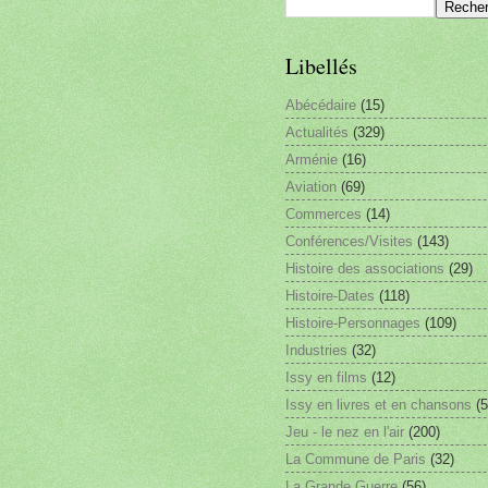
Libellés
Abécédaire
(15)
Actualités
(329)
Arménie
(16)
Aviation
(69)
Commerces
(14)
Conférences/Visites
(143)
Histoire des associations
(29)
Histoire-Dates
(118)
Histoire-Personnages
(109)
Industries
(32)
Issy en films
(12)
Issy en livres et en chansons
(5
Jeu - le nez en l'air
(200)
La Commune de Paris
(32)
La Grande Guerre
(56)