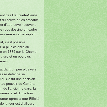
ment des
Hauts-de-Seine
it du fleuve et les coteaux
et d’apercevoir souvent
nes rues dessine un cadre
banlieue en arrière-plan.
rd
, il est possible
ur la plus célèbre du
ée en 1889 sur le Champ-
ature et un peu plus
Renan.
gardant un peu plus vers
asse
détache sa
iel. Ce fut une décision
r au pouvoir du Général
n de l’ancienne gare, la
mmercial et d’une tour
uteur après la tour Eiffel à
e la tour est d’ailleurs