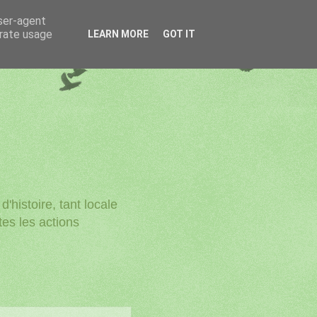
user-agent
erate usage
LEARN MORE
GOT IT
'histoire, tant locale
utes les actions