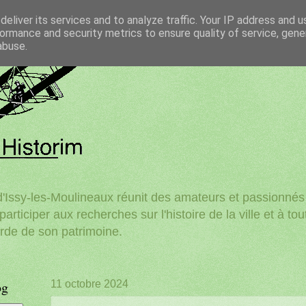
eliver its services and to analyze traffic. Your IP address and 
ormance and security metrics to ensure quality of service, gen
abuse.
'Issy-les-Moulineaux réunit des amateurs et passionnés d
participer aux recherches sur l'histoire de la ville et à to
rde de son patrimoine.
og
11 octobre 2024