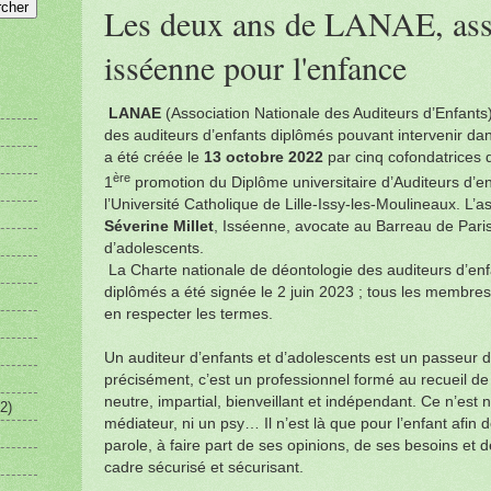
Les deux ans de LANAE, ass
isséenne pour l'enfance
LANAE
(Association Nationale des Auditeurs d’Enfants)
des auditeurs d’enfants diplômés pouvant intervenir da
a été créée le
13 octobre 2022
par cinq cofondatrices q
ère
1
promotion du Diplôme universitaire d’Auditeurs d’en
l’Université Catholique de Lille-Issy-les-Moulineaux. L’a
Séverine Millet
, Isséenne, avocate au Barreau de Paris,
d’adolescents.
La Charte nationale de déontologie des auditeurs d’enf
diplômés a été signée le 2 juin 2023 ; tous les membres 
en respecter les termes.
Un auditeur d’enfants et d’adolescents est un passeur d
précisément, c’est un professionnel formé au recueil de 
neutre, impartial, bienveillant et indépendant. Ce n’est n
2)
médiateur, ni un psy… Il n’est là que pour l’enfant afin de
parole, à faire part de ses opinions, de ses besoins et 
cadre sécurisé et sécurisant.