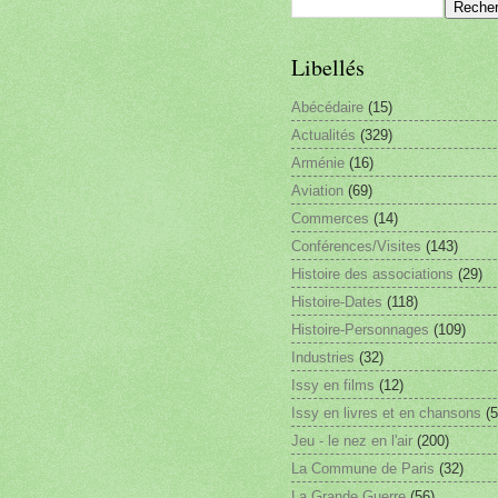
Libellés
Abécédaire
(15)
Actualités
(329)
Arménie
(16)
Aviation
(69)
Commerces
(14)
Conférences/Visites
(143)
Histoire des associations
(29)
Histoire-Dates
(118)
Histoire-Personnages
(109)
Industries
(32)
Issy en films
(12)
Issy en livres et en chansons
(5
Jeu - le nez en l'air
(200)
La Commune de Paris
(32)
La Grande Guerre
(56)