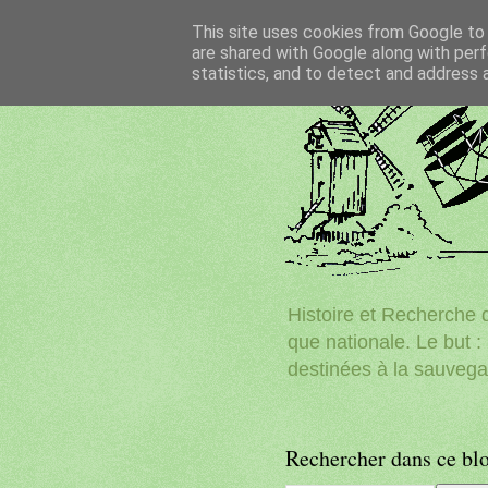
This site uses cookies from Google to d
are shared with Google along with perf
statistics, and to detect and address 
Histoire et Recherche d
que nationale. Le but : 
destinées à la sauvega
Rechercher dans ce bl