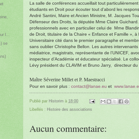
La salle de conférences accueillait tout particulièremen
et
.
étudiants en Droit pour écouter tout d’abord les respons
André Santini, Maire et Ancien Ministre, M. Jacques Tou
eine,
Défenseur des Droits, la députée Mme Claire Guichard. E
professionnels avec en particulier celui de Mme Blandi
de Droit, titulaire de la Chaire « Enfance et Famille », à
r l...
Universitaire cité dans le premier paragraphe et mem
) se
sans oublier Christophe Bellon. Les autres intervenants 
médiatrice, magistrats, représentante de l’UNICEF, avo
ans)
inspecteur d’Académie et éducateur spécialisé. Le collo
5
Lévy président du CLAVIM et Bruno Jarry, directeur d
Maître Séverine Millet et P. Maestracci
Pour en savoir plus :
contact@lanae.eu
et
www.lanae.
Publié par
Historim
à
18:00
Libellés :
Histoire des associations
Aucun commentaire: