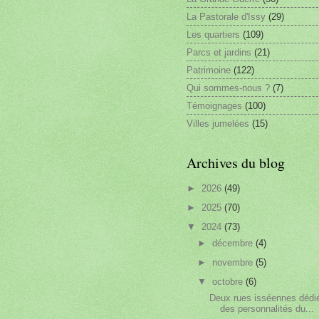
La Pastorale d'Issy
(29)
Les quartiers
(109)
Parcs et jardins
(21)
Patrimoine
(122)
Qui sommes-nous ?
(7)
Témoignages
(100)
Villes jumelées
(15)
Archives du blog
►
2026
(49)
►
2025
(70)
▼
2024
(73)
►
décembre
(4)
►
novembre
(5)
▼
octobre
(6)
Deux rues isséennes dédi
des personnalités du...