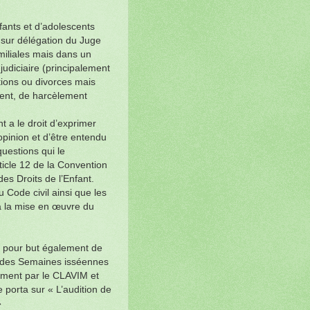
fants et d’adolescents
r sur délégation du Juge
miliales mais dans un
judiciaire (principalement
tions ou divorces mais
ent, de harcèlement
nt a le droit d’exprimer
opinion et d’être entendu
questions qui le
ticle 12 de la Convention
des Droits de l’Enfant.
u Code civil ainsi que les
 à la mise en œuvre du
 a pour but également de
re des Semaines isséennes
tement par le CLAVIM et
porta sur « L’audition de
»