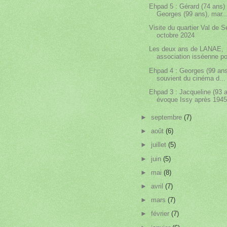
Ehpad 5 : Gérard (74 ans) 
Georges (99 ans), mar..
Visite du quartier Val de S
octobre 2024
Les deux ans de LANAE,
association isséenne pou
Ehpad 4 : Georges (99 ans
souvient du cinéma d...
Ehpad 3 : Jacqueline (93 
évoque Issy après 194
►
septembre
(7)
►
août
(6)
►
juillet
(5)
►
juin
(5)
►
mai
(8)
►
avril
(7)
►
mars
(7)
►
février
(7)