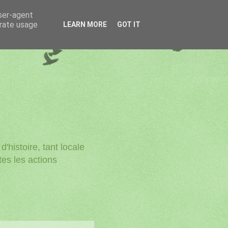
user-agent
erate usage
LEARN MORE
GOT IT
'histoire, tant locale
utes les actions