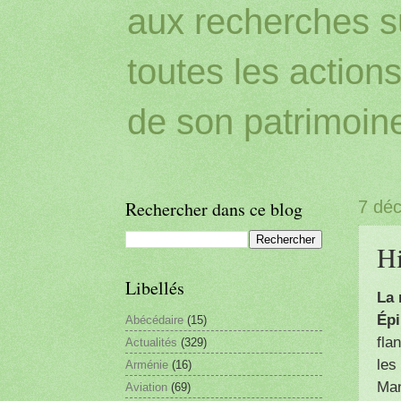
aux recherches sur
toutes les action
de son patrimoin
Rechercher dans ce blog
7 dé
Hi
Libellés
La 
Épi
Abécédaire
(15)
fla
Actualités
(329)
les
Arménie
(16)
Man
Aviation
(69)