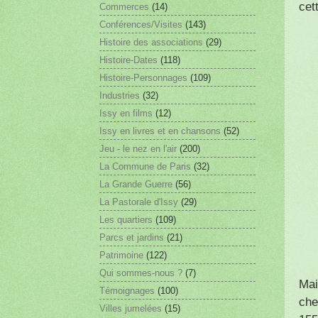
cet
Commerces
(14)
Conférences/Visites
(143)
Histoire des associations
(29)
Histoire-Dates
(118)
Histoire-Personnages
(109)
Industries
(32)
Issy en films
(12)
Issy en livres et en chansons
(52)
Jeu - le nez en l'air
(200)
La Commune de Paris
(32)
La Grande Guerre
(56)
La Pastorale d'Issy
(29)
Les quartiers
(109)
Parcs et jardins
(21)
Patrimoine
(122)
Qui sommes-nous ?
(7)
Mai
Témoignages
(100)
che
Villes jumelées
(15)