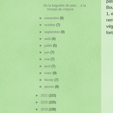
pas
De la baguette de pain… à la
Bou
trompe de chasse
1, 
►
novembre
(9)
rem
►
octobre
(7)
vég
►
septembre
(9)
for
►
août
(4)
►
juillet
(5)
►
juin
(7)
►
mai
(7)
►
avril
(7)
►
mars
(9)
►
février
(7)
►
janvier
(8)
►
2021
(103)
►
2020
(105)
►
2019
(108)