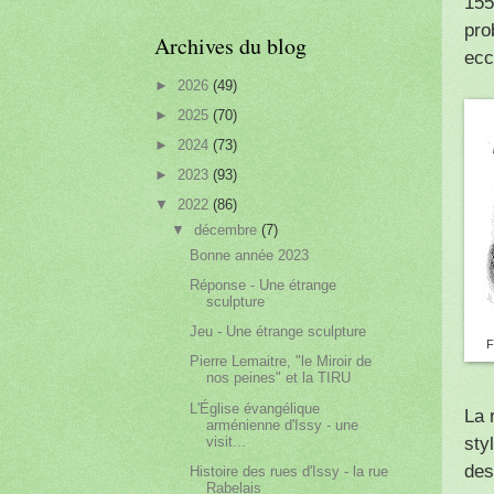
155
pro
Archives du blog
ecc
►
2026
(49)
►
2025
(70)
►
2024
(73)
►
2023
(93)
▼
2022
(86)
▼
décembre
(7)
Bonne année 2023
Réponse - Une étrange
sculpture
Jeu - Une étrange sculpture
F
Pierre Lemaitre, "le Miroir de
nos peines" et la TIRU
L'Église évangélique
La 
arménienne d'Issy - une
sty
visit...
des
Histoire des rues d'Issy - la rue
Rabelais