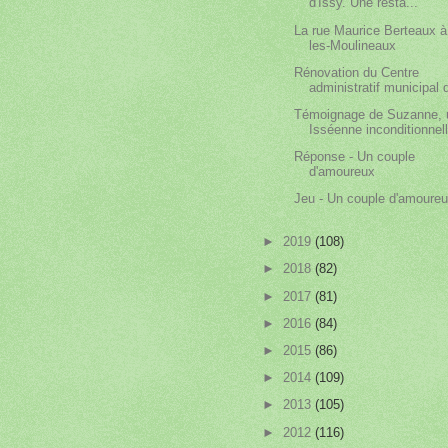
d'Issy. Une resta...
La rue Maurice Berteaux à
les-Moulineaux
Rénovation du Centre
administratif municipal 
Témoignage de Suzanne, 
Isséenne inconditionnel
Réponse - Un couple
d'amoureux
Jeu - Un couple d'amoure
►
2019
(108)
►
2018
(82)
►
2017
(81)
►
2016
(84)
►
2015
(86)
►
2014
(109)
►
2013
(105)
►
2012
(116)