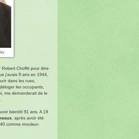
try
r Robert Choffé pour être
ue j'avais 9 ans en 1944,
rir dans les rues,
déloger les occupants,
oi, me demanderait de le
.
voir bientôt 91 ans. A 19
ineaux
, après avoir été
1940 comme mouleur-