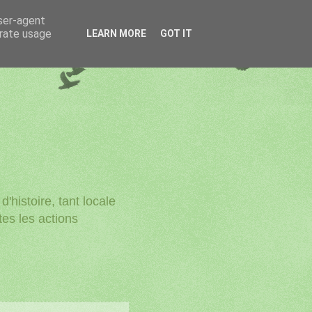
user-agent
erate usage
LEARN MORE
GOT IT
'histoire, tant locale
utes les actions