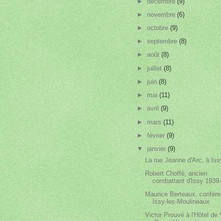
►
décembre
(9)
►
novembre
(6)
►
octobre
(9)
►
septembre
(8)
►
août
(8)
►
juillet
(8)
►
juin
(8)
►
mai
(11)
►
avril
(9)
►
mars
(11)
►
février
(9)
▼
janvier
(9)
La rue Jeanne d'Arc, à Iss
Robert Choffé, ancien
combattant d'Issy 1939
Maurice Berteaux, confér
Issy-les-Moulineaux
Victor Prouvé à l'Hôtel de 