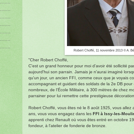
Robert Choffé, 11 novembre 2013 © A. Bé
"Cher Robert Choffé,
C'est un grand honneur pour moi d'avoir été sollicité pa
aujourd'hui son parrain. Jamais je n'aurai imaginé lorsq
qu'un jour, un ancien FFI, comme ceux que je voyais cou
accompagnant et guidant des soldats de la 2e DB pour 
nombreux, de l'École Militaire, à 300 mètres de chez m
parrainer pour lui remettre cette prestigieuse décoration
Robert Choffé, vous êtes né le 8 août 1925, vous allez a
ans, vous vous engagez dans les
FFI à Issy-les-Moul
apprenti chez Renault où vous êtes entré en octobre 
fondeur, à l'atelier de fonderie de bronze.