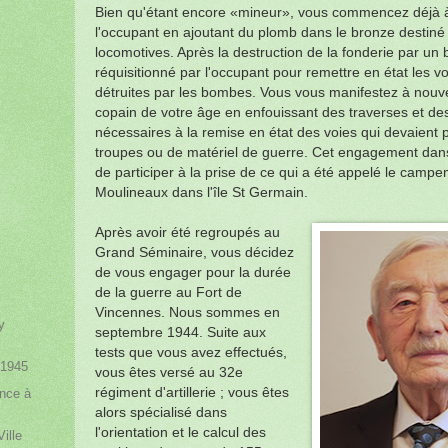
Bien qu'étant encore «mineur», vous commencez déjà à
l'occupant en ajoutant du plomb dans le bronze destiné
locomotives. Après la destruction de la fonderie par u
réquisitionné par l'occupant pour remettre en état les v
détruites par les bombes. Vous vous manifestez à nouve
copain de votre âge en enfouissant des traverses et de
nécessaires à la remise en état des voies qui devaient 
troupes ou de matériel de guerre. Cet engagement dans
de participer à la prise de ce qui a été appelé le campe
Moulineaux dans l'île St Germain.
Après avoir été regroupés au
Grand Séminaire, vous décidez
de vous engager pour la durée
de la guerre au Fort de
Vincennes. Nous sommes en
y
septembre 1944. Suite aux
tests que vous avez effectués,
-1945
vous êtes versé au 32e
régiment d'artillerie ; vous êtes
ence à
alors spécialisé dans
l'orientation et le calcul des
Ville