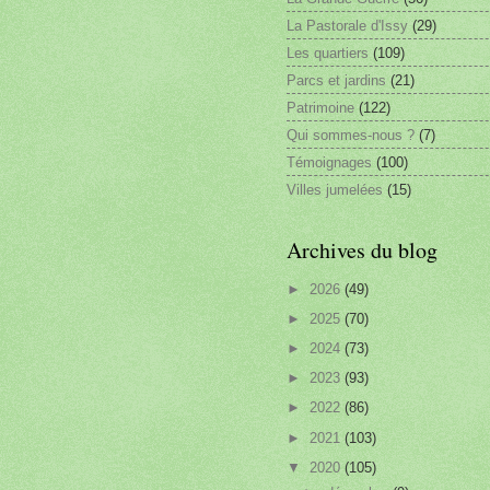
La Pastorale d'Issy
(29)
Les quartiers
(109)
Parcs et jardins
(21)
Patrimoine
(122)
Qui sommes-nous ?
(7)
Témoignages
(100)
Villes jumelées
(15)
Archives du blog
►
2026
(49)
►
2025
(70)
►
2024
(73)
►
2023
(93)
►
2022
(86)
►
2021
(103)
▼
2020
(105)