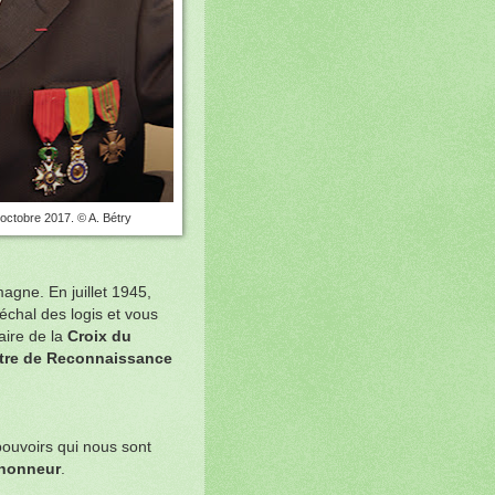
octobre 2017. © A. Bétry
magne. En juillet 1945,
échal des logis et vous
laire de la
Croix du
titre de Reconnaissance
ouvoirs qui nous sont
'honneur
.