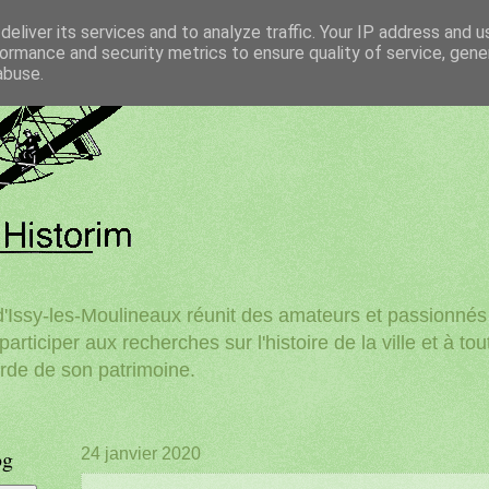
eliver its services and to analyze traffic. Your IP address and 
ormance and security metrics to ensure quality of service, gen
abuse.
'Issy-les-Moulineaux réunit des amateurs et passionnés d
participer aux recherches sur l'histoire de la ville et à to
rde de son patrimoine.
og
24 janvier 2020