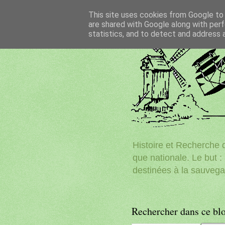
This site uses cookies from Google to d
are shared with Google along with perf
statistics, and to detect and address 
Histoire et Recherche d
que nationale. Le but : 
destinées à la sauvega
Rechercher dans ce bl