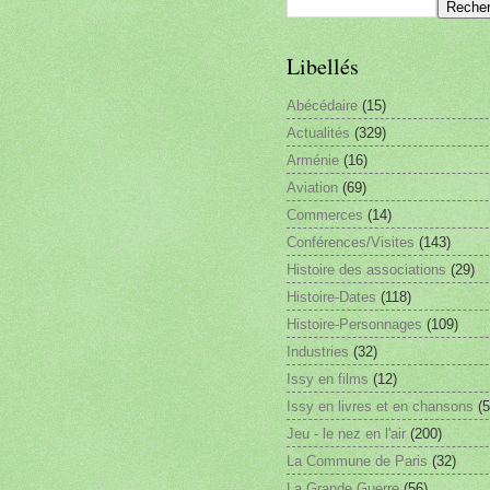
Libellés
Abécédaire
(15)
Actualités
(329)
Arménie
(16)
Aviation
(69)
Commerces
(14)
Conférences/Visites
(143)
Histoire des associations
(29)
Histoire-Dates
(118)
Histoire-Personnages
(109)
Industries
(32)
Issy en films
(12)
Issy en livres et en chansons
(5
Jeu - le nez en l'air
(200)
La Commune de Paris
(32)
La Grande Guerre
(56)