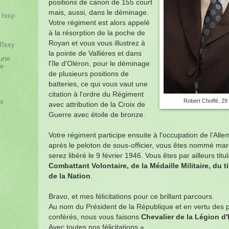
positions de canon de 155 court
mais, aussi, dans le déminage.
 Issy-
Votre régiment est alors appelé
à la résorption de la poche de
Royan et vous vous illustrez à
d'Issy
la pointe de Vallières et dans
une
l'île d'Oléron, pour le déminage
le
de plusieurs positions de
batteries, ce qui vous vaut une
citation à l'ordre du Régiment
Robert Choffé, 29 
ux
avec attribution de la Croix de
Guerre avec étoile de bronze.
Votre régiment participe ensuite à l'occupation de l'Alle
après le peloton de sous-officier, vous êtes nommé mar
serez libéré le 9 février 1946. Vous êtes par ailleurs titu
Combattant Volontaire, de la Médaille Militaire, du 
de la Nation
.
Bravo, et mes félicitations pour ce brillant parcours.
Au nom du Président de la République et en vertu des p
conférés, nous vous faisons
Chevalier de la Légion d
Avec toutes nos félicitations ».