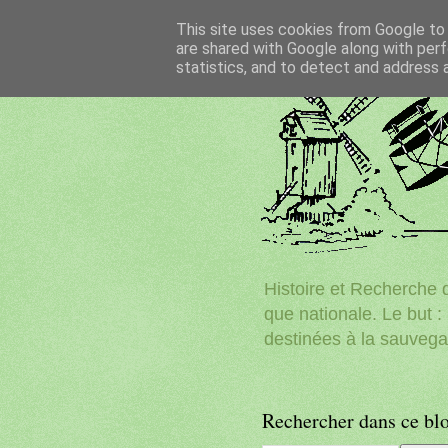
This site uses cookies from Google to d
are shared with Google along with perf
statistics, and to detect and address 
Histoire et Recherche d
que nationale. Le but : 
destinées à la sauvega
Rechercher dans ce bl