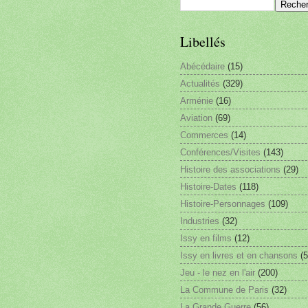
Libellés
Abécédaire
(15)
Actualités
(329)
Arménie
(16)
Aviation
(69)
Commerces
(14)
Conférences/Visites
(143)
Histoire des associations
(29)
Histoire-Dates
(118)
Histoire-Personnages
(109)
Industries
(32)
Issy en films
(12)
Issy en livres et en chansons
(5
Jeu - le nez en l'air
(200)
La Commune de Paris
(32)
La Grande Guerre
(56)