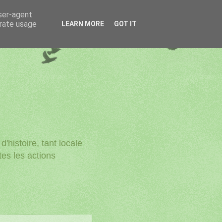
user-agent
erate usage
LEARN MORE
GOT IT
'histoire, tant locale
utes les actions