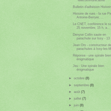
"télécommunicative"
Bulletin d'adhésion Histor
Histoire de rues - la rue Pi
Antoine-Berryer, ...
Le CNET, conférence le s
25 novembre, 15 h, a...
Denyse Collin saute en
parachute sur Issy - 13 
Jean Ors - constructeur d
parachutes à Issy-les-M
Réponse - une spirale bie
énigmatique
Jeu - Une spirale bien
énigmatique
►
octobre
(8)
►
septembre
(8)
►
août
(7)
►
juillet
(7)
►
juin
(8)