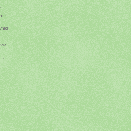
im
erre-
amedi
nov...
e
...
n