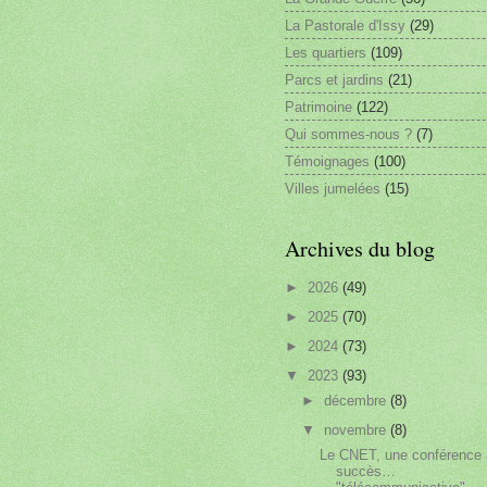
La Pastorale d'Issy
(29)
Les quartiers
(109)
Parcs et jardins
(21)
Patrimoine
(122)
Qui sommes-nous ?
(7)
Témoignages
(100)
Villes jumelées
(15)
Archives du blog
►
2026
(49)
►
2025
(70)
►
2024
(73)
▼
2023
(93)
►
décembre
(8)
▼
novembre
(8)
Le CNET, une conférence 
succès…