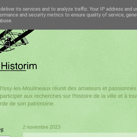
eliver its services and to analyze traffic. Your IP address and 
ormance and security metrics to ensure quality of service, gen
abuse.
'Issy-les-Moulineaux réunit des amateurs et passionnés d
participer aux recherches sur l'histoire de la ville et à to
rde de son patrimoine.
og
2 novembre 2023