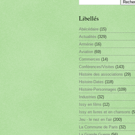
Libellés
Abécédaire
(15)
Actualités
(329)
Arménie
(16)
Aviation
(69)
Commerces
(14)
Conférences/Visites
(143)
Histoire des associations
(29)
Histoire-Dates
(118)
Histoire-Personnages
(109)
Industries
(32)
Issy en films
(12)
Issy en livres et en chansons
(5
Jeu - le nez en l'air
(200)
La Commune de Paris
(32)
La Grande Guerre
(56)