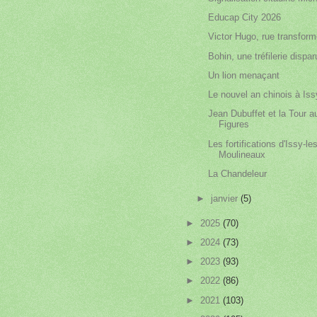
Educap City 2026
Victor Hugo, rue transfor
Bohin, une tréfilerie dispa
Un lion menaçant
Le nouvel an chinois à Iss
Jean Dubuffet et la Tour a
Figures
Les fortifications d'Issy-les
Moulineaux
La Chandeleur
►
janvier
(5)
►
2025
(70)
►
2024
(73)
►
2023
(93)
►
2022
(86)
►
2021
(103)