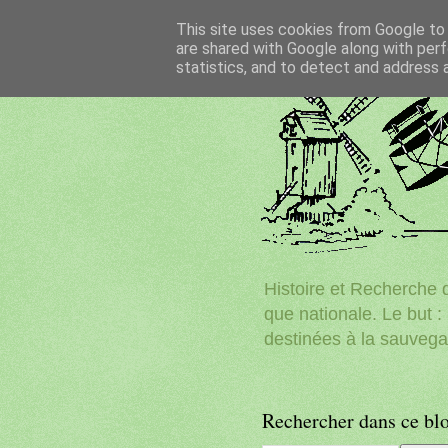
This site uses cookies from Google to d
are shared with Google along with perf
statistics, and to detect and address 
Histoire et Recherche d
que nationale. Le but : 
destinées à la sauvega
Rechercher dans ce bl