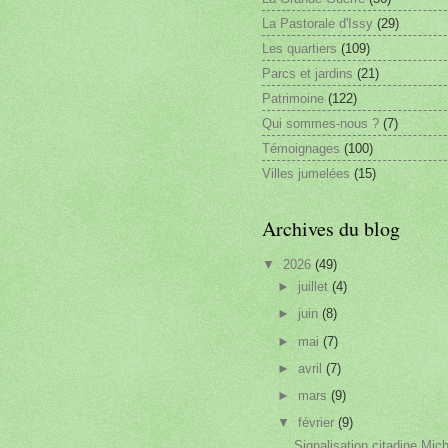
La Pastorale d'Issy
(29)
Les quartiers
(109)
Parcs et jardins
(21)
Patrimoine
(122)
Qui sommes-nous ?
(7)
Témoignages
(100)
Villes jumelées
(15)
Archives du blog
▼
2026
(49)
►
juillet
(4)
►
juin
(8)
►
mai
(7)
►
avril
(7)
►
mars
(9)
▼
février
(9)
Signalisation citadine Mich