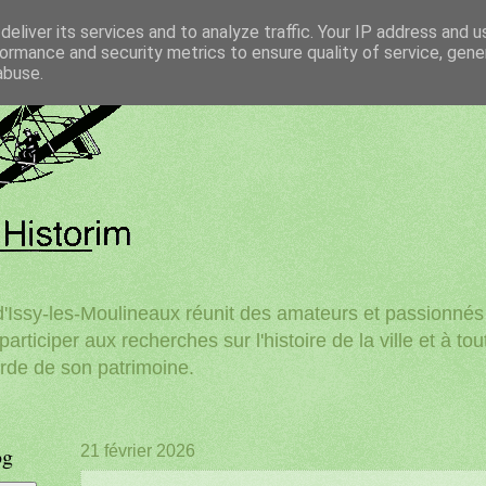
eliver its services and to analyze traffic. Your IP address and 
ormance and security metrics to ensure quality of service, gen
abuse.
'Issy-les-Moulineaux réunit des amateurs et passionnés d
participer aux recherches sur l'histoire de la ville et à to
rde de son patrimoine.
og
21 février 2026