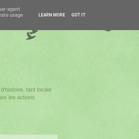
user-agent
erate usage
LEARN MORE
GOT IT
'histoire, tant locale
utes les actions