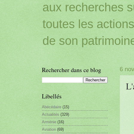
aux recherches sur
toutes les action
de son patrimoin
Rechercher dans ce blog
6 no
L'
Libellés
Abécédaire
(15)
Actualités
(329)
Arménie
(16)
Aviation
(69)