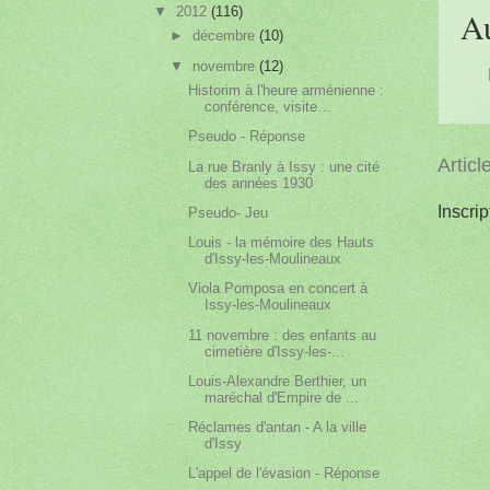
▼
2012
(116)
A
►
décembre
(10)
▼
novembre
(12)
Historim à l'heure arménienne :
conférence, visite…
Pseudo - Réponse
Articl
La rue Branly à Issy : une cité
des années 1930
Inscrip
Pseudo- Jeu
Louis - la mémoire des Hauts
d'Issy-les-Moulineaux
Viola Pomposa en concert à
Issy-les-Moulineaux
11 novembre : des enfants au
cimetière d'Issy-les-...
Louis-Alexandre Berthier, un
maréchal d'Empire de ...
Réclames d'antan - A la ville
d'Issy
L'appel de l'évasion - Réponse