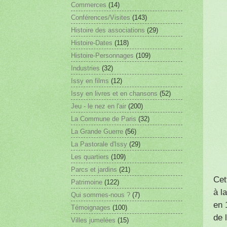
Commerces
(14)
Conférences/Visites
(143)
Histoire des associations
(29)
Histoire-Dates
(118)
Histoire-Personnages
(109)
Industries
(32)
Issy en films
(12)
Issy en livres et en chansons
(52)
Jeu - le nez en l'air
(200)
La Commune de Paris
(32)
La Grande Guerre
(56)
La Pastorale d'Issy
(29)
Les quartiers
(109)
Parcs et jardins
(21)
Cet
Patrimoine
(122)
à l
Qui sommes-nous ?
(7)
en 
Témoignages
(100)
de 
Villes jumelées
(15)