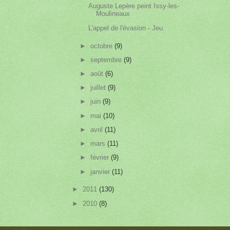
Auguste Lepère peint Issy-les-
Moulineaux
L'appel de l'évasion - Jeu
►
octobre
(9)
►
septembre
(9)
►
août
(6)
►
juillet
(9)
►
juin
(9)
►
mai
(10)
►
avril
(11)
►
mars
(11)
►
février
(9)
►
janvier
(11)
►
2011
(130)
►
2010
(8)