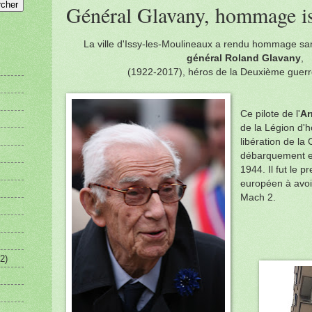
Général Glavany, hommage i
La ville d'Issy-les-Moulineaux a rendu hommage s
général Roland Glavany
,
(1922-2017), héros de la Deuxième guer
Ce pilote de l'
Ar
de la Légion d'h
libération de la
débarquement e
1944. Il fut le p
européen à avoir
Mach 2.
2)