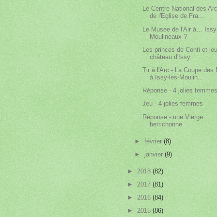
Le Centre National des Ar
de l'Église de Fra...
Le Musée de l'Air à… Issy
Moulineaux ?
Les princes de Conti et leu
château d'Issy
Tir à l'Arc - La Coupe des
à Issy-les-Moulin...
Réponse - 4 jolies femme
Jeu - 4 jolies femmes
Réponse - une Vierge
berrichonne
►
février
(8)
►
janvier
(9)
►
2018
(82)
►
2017
(81)
►
2016
(84)
►
2015
(86)