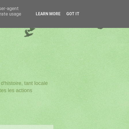
user-agent
erate usage
LEARN MORE
GOT IT
'histoire, tant locale
utes les actions