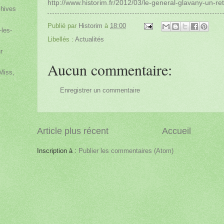
http://www.historim.fr/2012/03/le-general-glavany-un-ret
chives
Publié par
Historim
à
18:00
-les-
Libellés :
Actualités
r
Aucun commentaire:
 Miss,
Enregistrer un commentaire
s
Article plus récent
Accueil
Inscription à :
Publier les commentaires (Atom)