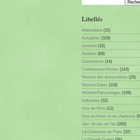
Libellés
Abécédaire
(15)
Actualités
(329)
Arménie
(16)
Aviation
(69)
Commerces
(14)
Conférences/Visites
(143)
Histoire des associations
(29)
Histoire-Dates
(118)
Histoire-Personnages
(109)
Industries
(32)
Issy en films
(12)
Issy en livres et en chansons
(5
Jeu - le nez en l'air
(200)
La Commune de Paris
(32)
La Grande Guerre
(56)