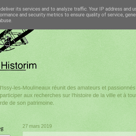
eliver its services and to analyze traffic. Your IP address and 
ormance and security metrics to ensure quality of service, gen
abuse.
'Issy-les-Moulineaux réunit des amateurs et passionnés d
participer aux recherches sur l'histoire de la ville et à to
rde de son patrimoine.
og
27 mars 2019