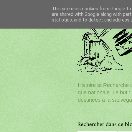
This site uses cookies from Google to d
are shared with Google along with perf
statistics, and to detect and address 
Histoire et Recherche d
que nationale. Le but : 
destinées à la sauvega
Rechercher dans ce bl