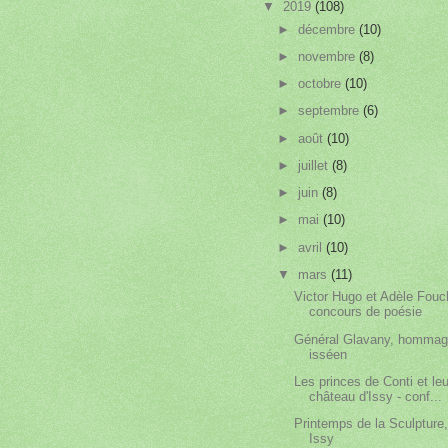
▼
2019
(108)
►
décembre
(10)
►
novembre
(8)
►
octobre
(10)
►
septembre
(6)
►
août
(10)
►
juillet
(8)
►
juin
(8)
►
mai
(10)
►
avril
(10)
▼
mars
(11)
Victor Hugo et Adèle Fouc
concours de poésie
Général Glavany, homma
isséen
Les princes de Conti et leu
château d'Issy - conf...
Printemps de la Sculpture,
Issy