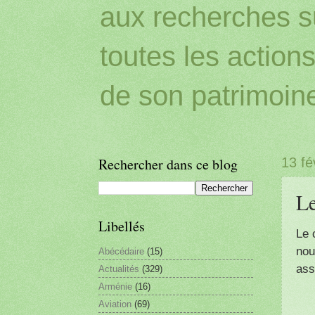
aux recherches sur
toutes les action
de son patrimoin
Rechercher dans ce blog
13 fé
Le
Libellés
Le 
nou
Abécédaire
(15)
ass
Actualités
(329)
Arménie
(16)
Aviation
(69)