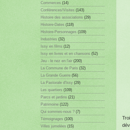
Commerces
(14)
Conférences/Visites
(143)
Histoire des associations
(29)
Histoire-Dates
(118)
Histoire-Personnages
(109)
Industries
(32)
Issy en films
(12)
Issy en livres et en chansons
(52)
Jeu - le nez en l'air
(200)
La Commune de Paris
(32)
La Grande Guerre
(56)
La Pastorale d'Issy
(29)
Les quartiers
(109)
Parcs et jardins
(21)
Patrimoine
(122)
Qui sommes-nous ?
(7)
Tro
Témoignages
(100)
dév
Villes jumelées
(15)