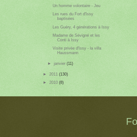
Un homme volontaire - Jeu
Les rues du Fort d'Issy
baptisées
Les Guéry, 4 générations à Issy
Madame de Sévigné et les
Conti à Issy
Visite privée d'Issy - la villa
Haussmann
►
janvier
(11)
►
2011
(130)
►
2010
(8)
Fo