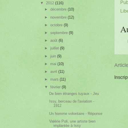
Pub
▼
2012
(116)
►
décembre
(10)
Libe
►
novembre
(12)
►
octobre
(9)
A
►
septembre
(9)
►
août
(6)
►
juillet
(9)
►
juin
(9)
►
mai
(10)
Articl
►
avril
(11)
Inscrip
►
mars
(11)
▼
février
(9)
De bien étranges tuyaux - Jeu
Issy, berceau de l'aviation -
1912
Un homme volontaire - Réponse
Valérie Poli, une artiste bien
implantée à Issy