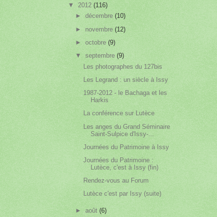
▼
2012
(116)
►
décembre
(10)
►
novembre
(12)
►
octobre
(9)
▼
septembre
(9)
Les photographes du 127bis
Les Legrand : un siècle à Issy
1987-2012 - le Bachaga et les
Harkis
La conférence sur Lutèce
Les anges du Grand Séminaire
Saint-Sulpice d'Issy-...
Journées du Patrimoine à Issy
Journées du Patrimoine :
Lutèce, c'est à Issy (fin)
Rendez-vous au Forum
Lutèce c'est par Issy (suite)
►
août
(6)