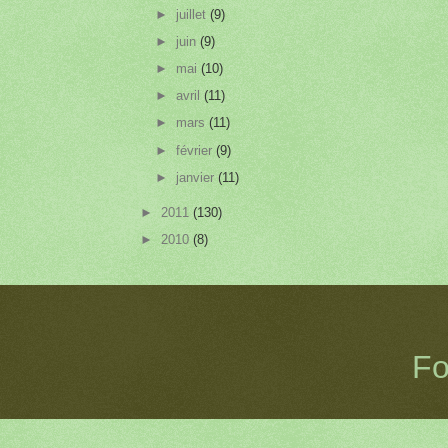
►
juillet
(9)
►
juin
(9)
►
mai
(10)
►
avril
(11)
►
mars
(11)
►
février
(9)
►
janvier
(11)
►
2011
(130)
►
2010
(8)
Fo