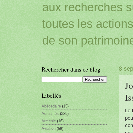
aux recherches sur
toutes les action
de son patrimoin
Rechercher dans ce blog
8 se
Jo
Is
Libellés
Abécédaire
(15)
Le 
Actualités
(329)
pou
Arménie
(16)
con
Aviation
(69)
ser