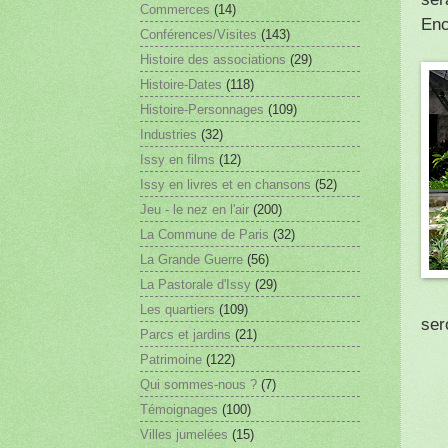
Commerces
(14)
Enc
Conférences/Visites
(143)
Histoire des associations
(29)
Histoire-Dates
(118)
Histoire-Personnages
(109)
Industries
(32)
Issy en films
(12)
Issy en livres et en chansons
(52)
Jeu - le nez en l'air
(200)
La Commune de Paris
(32)
La Grande Guerre
(56)
La Pastorale d'Issy
(29)
Les quartiers
(109)
ser
Parcs et jardins
(21)
Patrimoine
(122)
Qui sommes-nous ?
(7)
Témoignages
(100)
Villes jumelées
(15)