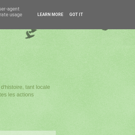
user-agent
erate usage
LEARN MORE
GOT IT
'histoire, tant locale
utes les actions