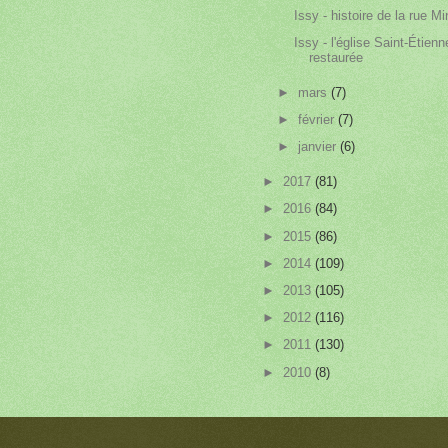
Issy - histoire de la rue M
Issy - l'église Saint-Étienn
restaurée
►
mars
(7)
►
février
(7)
►
janvier
(6)
►
2017
(81)
►
2016
(84)
►
2015
(86)
►
2014
(109)
►
2013
(105)
►
2012
(116)
►
2011
(130)
►
2010
(8)