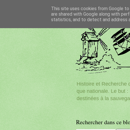
This site uses cookies from Google to d
are shared with Google along with perf
statistics, and to detect and address 
Histoire et Recherche d
que nationale. Le but : 
destinées à la sauvega
Rechercher dans ce bl