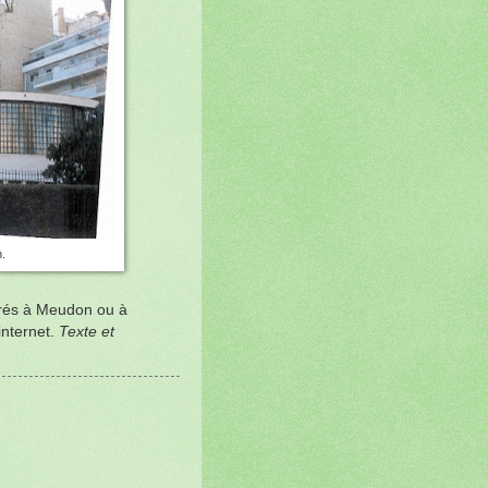
.
férés à Meudon ou à
internet.
Texte et