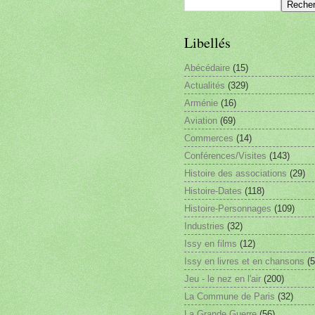
Libellés
Abécédaire
(15)
Actualités
(329)
Arménie
(16)
Aviation
(69)
Commerces
(14)
Conférences/Visites
(143)
Histoire des associations
(29)
Histoire-Dates
(118)
Histoire-Personnages
(109)
Industries
(32)
Issy en films
(12)
Issy en livres et en chansons
(5
Jeu - le nez en l'air
(200)
La Commune de Paris
(32)
La Grande Guerre
(56)