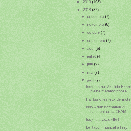
►
2019
(108)
▼
2018
(82)
►
décembre
(7)
►
novembre
(8)
►
octobre
(7)
►
septembre
(7)
►
août
(6)
►
juillet
(4)
►
juin
(9)
►
mai
(7)
▼
avril
(7)
Issy - la rue Aristide Brian
pleine métamorphose
Par Issy, les jeux de mots
Issy - transformation du
bâtiment de la CPAM
Issy… à Deauville !
Le Japon musical à Issy