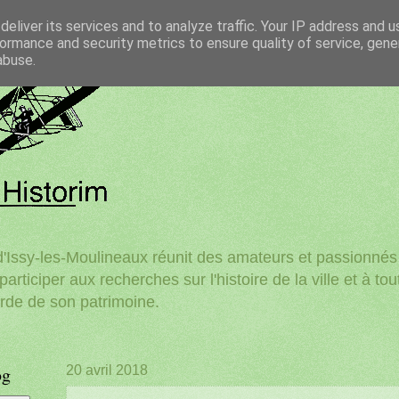
eliver its services and to analyze traffic. Your IP address and 
ormance and security metrics to ensure quality of service, gen
abuse.
'Issy-les-Moulineaux réunit des amateurs et passionnés d
participer aux recherches sur l'histoire de la ville et à to
rde de son patrimoine.
og
20 avril 2018