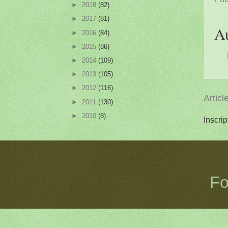
►
2018
(82)
►
2017
(81)
A
►
2016
(84)
►
2015
(86)
►
2014
(109)
►
2013
(105)
►
2012
(116)
Articl
►
2011
(130)
►
2010
(8)
Inscrip
Fo