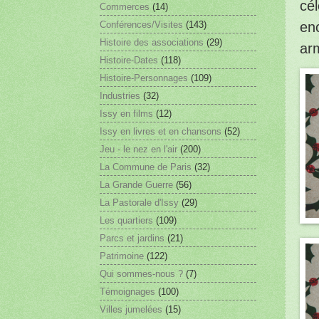
cél
Commerces
(14)
Conférences/Visites
(143)
enc
Histoire des associations
(29)
ar
Histoire-Dates
(118)
Histoire-Personnages
(109)
Industries
(32)
Issy en films
(12)
Issy en livres et en chansons
(52)
Jeu - le nez en l'air
(200)
La Commune de Paris
(32)
La Grande Guerre
(56)
La Pastorale d'Issy
(29)
Les quartiers
(109)
Parcs et jardins
(21)
Patrimoine
(122)
Qui sommes-nous ?
(7)
Témoignages
(100)
Villes jumelées
(15)