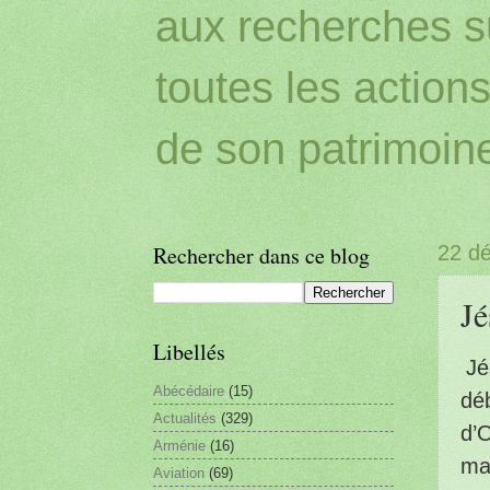
aux recherches sur
toutes les action
de son patrimoin
Rechercher dans ce blog
22 d
Jé
Libellés
Jé
Abécédaire
(15)
déb
Actualités
(329)
d’
Arménie
(16)
mai
Aviation
(69)