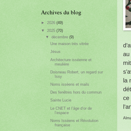
Archives du blog
►
2026
(49)
▼
2025
(70)
▼
décembre
(9)
Une maison très vitrée
d’a
Jésus
au 
Architecture isséenne et
mit
meulière
s’a
Doisneau Robert, un regard sur
Issy
la 
Noms isséens et mails
dé
Des fenêtres hors du commun
ce 
Sainte Lucie
l’a
Le CNET et l’âge d’or de
l’espace
Alm
Noms Isséens et Révolution
française