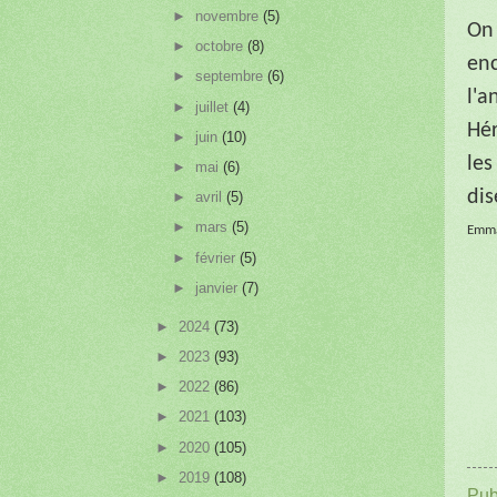
►
novembre
(5)
On 
►
octobre
(8)
enc
►
septembre
(6)
l'a
►
juillet
(4)
Hér
►
juin
(10)
les
►
mai
(6)
dis
►
avril
(5)
►
mars
(5)
Emma
►
février
(5)
►
janvier
(7)
►
2024
(73)
►
2023
(93)
►
2022
(86)
►
2021
(103)
►
2020
(105)
►
2019
(108)
Pub