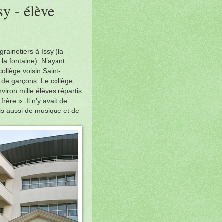
sy - élève
ainetiers à Issy (la
 la fontaine). N’ayant
ollège voisin Saint-
t de garçons. Le collège,
nviron mille élèves répartis
rère ». Il n’y avait de
is aussi de musique et de