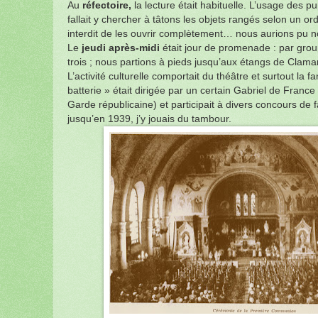
Au
réfectoire,
la lecture était habituelle. L’usage des pupi
fallait y chercher à tâtons les objets rangés selon un ordr
interdit de les ouvrir complètement… nous aurions pu n
Le
jeudi après-midi
était jour de promenade : par gro
trois ; nous partions à pieds jusqu’aux étangs de Clamar
L’activité culturelle comportait du théâtre et surtout la fan
batterie » était dirigée par un certain Gabriel de Franc
Garde républicaine) et participait à divers concours de f
jusqu’en 1939, j’y jouais du tambour.