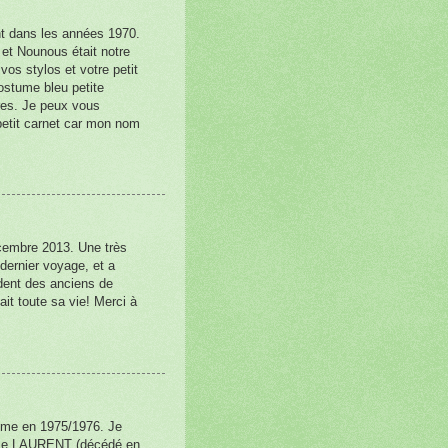
nt dans les années 1970.
 et Nounous était notre
vos stylos et votre petit
Costume bleu petite
res. Je peux vous
 petit carnet car mon nom
cembre 2013. Une très
 dernier voyage, et a
ident des anciens de
tait toute sa vie! Merci à
me en 1975/1976. Je
oïse LAURENT (décédé en