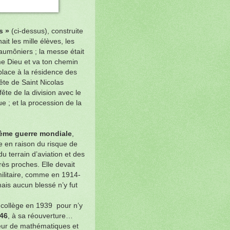
s »
(ci-dessus), construite
it les mille élèves, les
 aumôniers ; la messe était
ime Dieu et va ton chemin
place à la résidence des
ête de Saint Nicolas
ête de la division avec le
e ; et la procession de la
ème guerre mondiale
,
ée en raison du risque de
 terrain d’aviation et des
rès proches. Elle devait
 militaire, comme en 1914-
is aucun blessé n’y fut
e collège en 1939 pour n’y
46
, à sa réouverture…
ur de mathématiques et