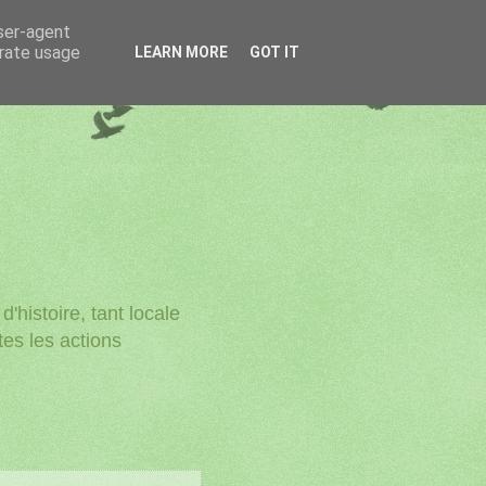
user-agent
erate usage
LEARN MORE
GOT IT
'histoire, tant locale
utes les actions