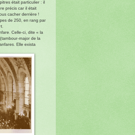
tres était particulier : il
e précis car il était
ous cacher derrière !
upes de 250, en rang par
t.
fare. Celle-ci, dite « la
e (tambour-major de la
anfares. Elle exista