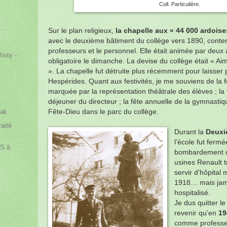
Coll. Particulière.
..
Sur le plan religieux,
la chapelle aux « 44 000 ardoise
avec le deuxième bâtiment du collège vers 1890, contena
professeurs et le personnel. Elle était animée par deux
Issy -
obligatoire le dimanche. La devise du collège était « A
». La chapelle fut détruite plus récemment pour laisser 
Hespérides. Quant aux festivités, je me souviens de la f
marquée par la représentation théâtrale des élèves ; la f
déjeuner du directeur ; la fête annuelle de la gymnastiqu
Fête-Dieu dans le parc du collège.
zak
raité
Durant la
Deuxi
l’école fut ferm
AS à
bombardement du
usines Renault t
servir d’hôpital
1918… mais jama
hospitalisé.
Je dus quitter l
revenir qu’en
19
comme professe