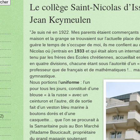
Le collège Saint-Nicolas d’Is
Jean Keymeulen
"Je suis né en 1922. Mes parents étaient commerçants gr
maison et la grange se trouvaient sur l’actuelle place de
guère le temps de s’occuper de moi, ils me confient au c
Nicolas où j’entrais en
1933
et qui était alors un interna
tenu par les frères des Ecoles chrétiennes, accueillait e
en quatre divisions, chacune étant sous l’autorité d’un « f
professeur que de français et de mathématiques !... ma
gymnastique.
Nous portions l’
uniforme
: l’un
pour tous les jours, constitué d’une
blouse « à la russe » avec un
ceinturon et l’autre, dit de sortie
fait d’un veston bleu marine à
boutons dorés et d’une
2)
casquette… que l’on se procurait à
la Samaritaine puis au Bon Marché
(Madame Boucicault, propriétaire
du grand magasin soutenant