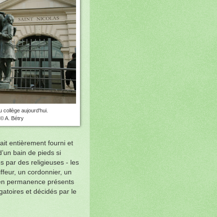
u collège aujourd'hui.
© A. Bétry
ait entièrement fourni et
’un bain de pieds si
es par des religieuses - les
ffeur, un cordonnier, un
 en permanence présents
gatoires et décidés par le