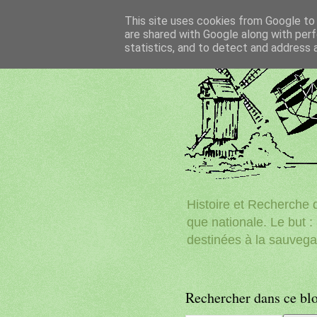
This site uses cookies from Google to d
are shared with Google along with perf
statistics, and to detect and address 
Histoire et Recherche d
que nationale. Le but : 
destinées à la sauvega
Rechercher dans ce bl