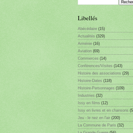
Libellés
Abécédaire
(15)
Actualités
(329)
Arménie
(16)
Aviation
(69)
Commerces
(14)
Conférences/Visites
(143)
Histoire des associations
(29)
Histoire-Dates
(118)
Histoire-Personnages
(109)
Industries
(32)
Issy en films
(12)
Issy en livres et en chansons
(5
Jeu - le nez en l'air
(200)
La Commune de Paris
(32)
La Grande Guerre
(56)