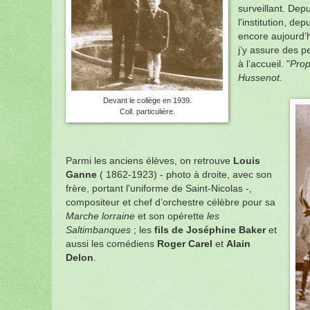
surveillant. Depui
l'institution, de
encore aujourd’
j’y assure des 
à l’accueil. "
Prop
Hussenot.
Devant le collège en 1939.
Coll. particulière.
Parmi les anciens élèves, on retrouve
Louis
Ganne
( 1862-1923) - photo à droite, avec son
frère, portant l'uniforme de Saint-Nicolas -,
compositeur et chef d’orchestre célèbre pour sa
Marche lorraine
et son opérette
les
Saltimbanques
; les
fils de Joséphine Baker
et
aussi les comédiens
Roger Carel
et
Alain
Delon
.