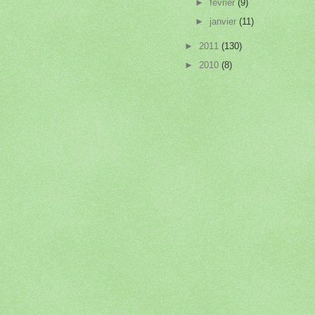
►
février
(9)
►
janvier
(11)
►
2011
(130)
►
2010
(8)