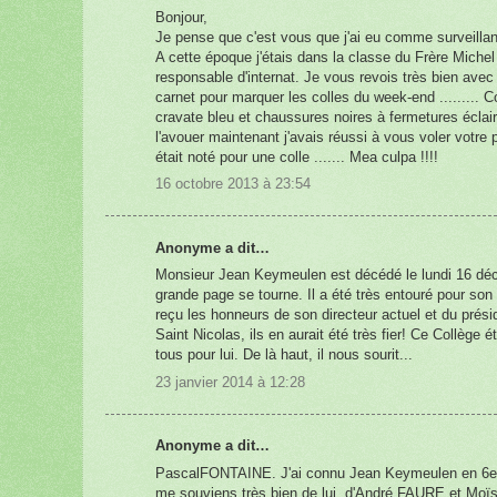
Bonjour,
Je pense que c'est vous que j'ai eu comme surveilla
A cette époque j'étais dans la classe du Frère Michel
responsable d'internat. Je vous revois très bien avec 
carnet pour marquer les colles du week-end ......... 
cravate bleu et chaussures noires à fermetures éclai
l'avouer maintenant j'avais réussi à vous voler votre
était noté pour une colle ....... Mea culpa !!!!
16 octobre 2013 à 23:54
Anonyme a dit…
Monsieur Jean Keymeulen est décédé le lundi 16 dé
grande page se tourne. Il a été très entouré pour son
reçu les honneurs de son directeur actuel et du prés
Saint Nicolas, ils en aurait été très fier! Ce Collège é
tous pour lui. De là haut, il nous sourit...
23 janvier 2014 à 12:28
Anonyme a dit…
PascalFONTAINE. J'ai connu Jean Keymeulen en 6e
me souviens très bien de lui, d'André FAURE et M