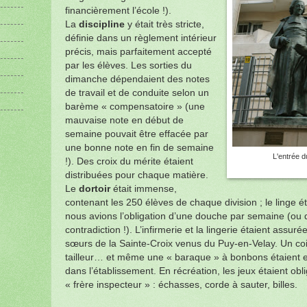
financièrement l’école !).
La
discipline
y était très stricte,
définie dans un règlement intérieur
précis, mais parfaitement accepté
par les élèves. Les sorties du
dimanche dépendaient des notes
de travail et de conduite selon un
barème « compensatoire » (une
mauvaise note en début de
semaine pouvait être effacée par
une bonne note en fin de semaine
L'entrée d
!). Des croix du mérite étaient
distribuées pour chaque matière.
Le
dortoir
était immense,
contenant les 250 élèves de chaque division ; le linge ét
nous avions l’obligation d’une douche par semaine (ou d
contradiction !). L’infirmerie et la lingerie étaient assuré
sœurs de la Sainte-Croix venus du Puy-en-Velay. Un coi
tailleur… et même une « baraque » à bonbons étaient
dans l’établissement. En récréation, les jeux étaient obli
« frère inspecteur » : échasses, corde à sauter, billes.