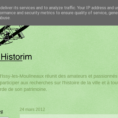
eliver its services and to analyze traffic. Your IP address and 
ormance and security metrics to ensure quality of service, gen
abuse.
'Issy-les-Moulineaux réunit des amateurs et passionnés d
participer aux recherches sur l'histoire de la ville et à to
rde de son patrimoine.
og
24 mars 2012