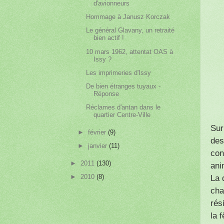
d'avionneurs
Hommage à Janusz Korczak
Le général Glavany, un retraité
bien actif !
10 mars 1962, attentat OAS à
Issy ?
Les imprimeries d'Issy
De bien étranges tuyaux -
Réponse
Réclames d'antan dans le
quartier Centre-Ville
Sur
►
février
(9)
des
►
janvier
(11)
con
►
2011
(130)
ani
►
2010
(8)
La 
cha
rés
la 