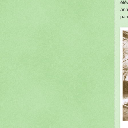
élè
ann
par