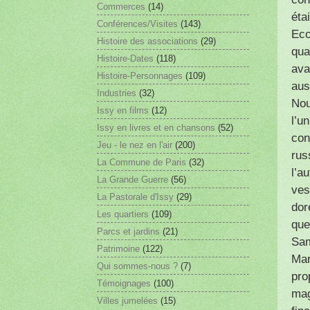
Commerces
(14)
éta
Conférences/Visites
(143)
Eco
Histoire des associations
(29)
qua
Histoire-Dates
(118)
ava
Histoire-Personnages
(109)
aus
Industries
(32)
Nou
Issy en films
(12)
l’u
Issy en livres et en chansons
(52)
con
Jeu - le nez en l'air
(200)
rus
La Commune de Paris
(32)
l’au
La Grande Guerre
(56)
ves
La Pastorale d'Issy
(29)
dor
Les quartiers
(109)
que
Parcs et jardins
(21)
Sam
Patrimoine
(122)
Mar
Qui sommes-nous ?
(7)
pro
Témoignages
(100)
mag
Villes jumelées
(15)