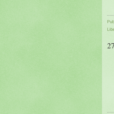
Pub
Lib
27