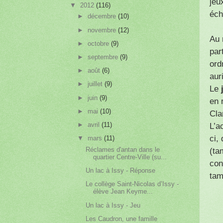
jeu
▼
2012
(116)
éch
►
décembre
(10)
►
novembre
(12)
Au
►
octobre
(9)
par
►
septembre
(9)
ord
►
août
(6)
aur
►
juillet
(9)
Le
►
juin
(9)
en 
►
mai
(10)
Cla
►
avril
(11)
L’a
ci,
▼
mars
(11)
Réclames d'antan dans le
(ta
quartier Centre-Ville (su...
con
Un lac à Issy - Réponse
tam
Le collège Saint-Nicolas d’Issy -
élève Jean Keyme...
Un lac à Issy - Jeu
Les Caudron, une famille