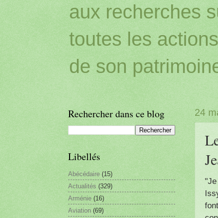
aux recherches sur
toutes les action
de son patrimoin
Rechercher dans ce blog
24 m
Le
J
Libellés
Abécédaire
(15)
"Je
Actualités
(329)
Iss
Arménie
(16)
fon
Aviation
(69)
con