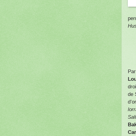
per
Hus
Par
Lo
dro
de 
d’o
lor
Sal
Ba
Ca